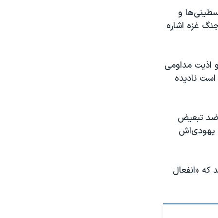
سطینی‌ها و
جنگ غزه اشاره
 اذیت مدا‌ومی
است نادیده
ن ضد تبعیض
 یهودی‌اش
د که «انفعال