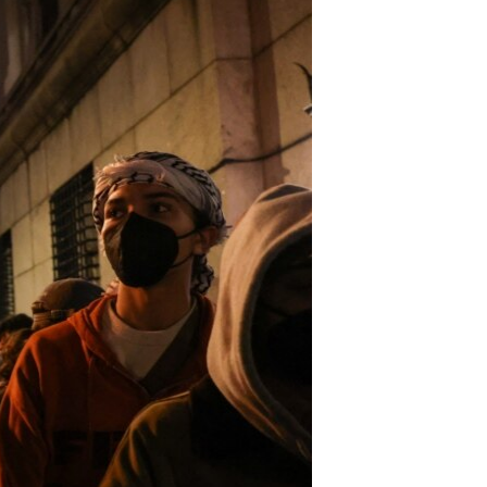
مستندها
فرهنگ و زندگی
حقوق شهروندی
انتخابات ریاست جمهوری آمریکا ۲۰۲۴
اقتصادی
حمله جمهوری اسلامی به اسرائیل
رمز مهسا
علم و فناوری
اسرائیل در جنگ
ورزش زنان در ایران
گالری عکس
اعتراضات زن، زندگی، آزادی
آرشیو پخش زنده
مجموعه مستندهای دادخواهی
تریبونال مردمی آبان ۹۸
دادگاه حمید نوری
چهل سال گروگان‌گیری
قانون شفافیت دارائی کادر رهبری ایران
اعتراضات مردمی آبان ۹۸
اسرائیل در جنگ