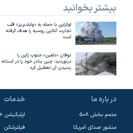
بیشتر بخوانید
اوکراین با حمله به «وایلدبریز» قلب
تجارت آنلاین روسیه را هدف گرفته
است
توفان «دلفین» جنوب ژاپن را
درنوردید؛ چین بنادر خود را در آستانه
رسیدن آن تعطیل کرد
در باره ما
خدمات
متمم بخش ۵۰۸
اپلیکیشن +VOA
منشور صدای آمریکا
فیلترشکن