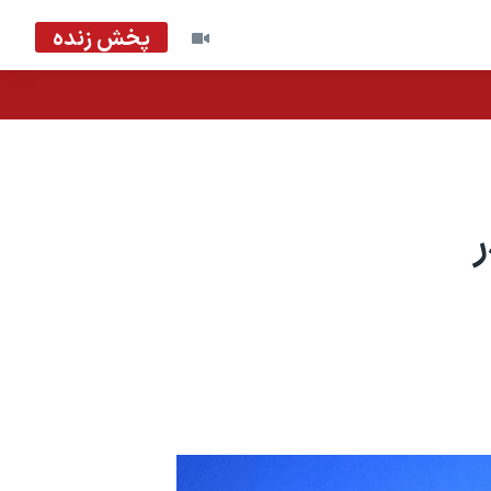
پخش زنده
ر