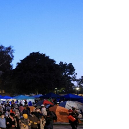
مستندها
فرهنگ و زندگی
حقوق شهروندی
انتخابات ریاست جمهوری آمریکا ۲۰۲۴
اقتصادی
حمله جمهوری اسلامی به اسرائیل
رمز مهسا
علم و فناوری
اسرائیل در جنگ
ورزش زنان در ایران
گالری عکس
اعتراضات زن، زندگی، آزادی
آرشیو پخش زنده
مجموعه مستندهای دادخواهی
تریبونال مردمی آبان ۹۸
دادگاه حمید نوری
چهل سال گروگان‌گیری
قانون شفافیت دارائی کادر رهبری ایران
اعتراضات مردمی آبان ۹۸
اسرائیل در جنگ