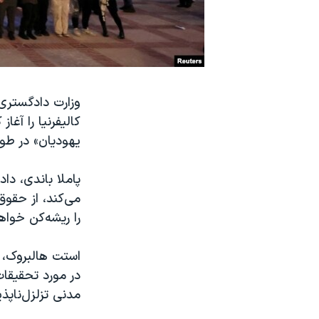
نرگس محمدی برنده جایزه نوبل صلح
همایش محافظه‌کاران آمریکا «سی‌پک»
صفحه‌های ویژه
سفر پرزیدنت ترامپ به چین
وزارت دادگستری 
کالیفرنیا را آغ
یهودیان» در طو
پاملا باندی، دا
می‌کند، از حقو
را ریشه‌کن خواه
استت هالبروک، 
در مورد تحقیقا
مدنی تزلزل‌ناپذ