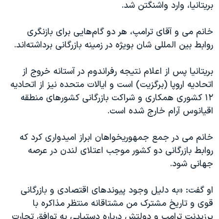
اسرائیل در جنگ
بریتانیا، وارد واشنگتن شد.
نرگس محمدی برنده جایزه نوبل صلح
خانم می و آقای ترامپ، هر دو گام‌هایی برای بازنگری
همایش محافظه‌کاران آمریکا «سی‌پک»
روابط بین المللی شان بویژه در زمینه بازرگانی برداشته‌اند.
صفحه‌های ویژه
بریتانیا پس از اعلام نتیجه رفراندوم در آستانه خروج از
سفر پرزیدنت ترامپ به چین
اتحادیه اروپا (برگزیت) است و ایالات متحده نیز از اتحادیه
۱۲ کشوری همکاری و شراکت بازرگانی کشورهای منطقه
اقیانوس آرام خارج شده است.
خانم می در جمع جمهوریخواهان ابراز امیدواری کرد که
روابط بازرگانی دو کشور موجب اعتلای لندن در عرصه
جهانی شود.
او گفت: «به دلیل وجود پیوندهای اقتصادی و بازرگانی
قوی و تاریخ مشترک من مشتاقانه منتظر مذاکره با
پرزیدنت ترامپ و دولتش درباره دستیابی به توافق تجارت