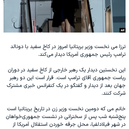
دنبال کنید
مستندها
فرهنگ و زندگی
حقوق شهروندی
انتخابات ریاست جمهوری آمریکا ۲۰۲۴
اقتصادی
حمله جمهوری اسلامی به اسرائیل
رمز مهسا
علم و فناوری
زبانهای مختلف
ترزا می نخست وزیر بریتانیا امروز در کاخ سفید با دونالد
اسرائیل در جنگ
ورزش زنان در ایران
ترامپ رئیس جمهوری آمریکا دیدار می‌کند.
گالری عکس
اعتراضات زن، زندگی، آزادی
آرشیو پخش زنده
مجموعه مستندهای دادخواهی
این نخستین دیدار یک رهبر خارجی از کاخ سفید در دوران
ریاست جمهوری آقای ترامپ است. قرار است این دو رهبر
تریبونال مردمی آبان ۹۸
جهان بعد از دیدار و گفتگو در یک کنفرانس خبری مشترک
دادگاه حمید نوری
شرکت کنند.
چهل سال گروگان‌گیری
خانم می که دومین نخست وزیر زن در تاریخ بریتانیا است
قانون شفافیت دارائی کادر رهبری ایران
پنج‌شنبه شب پس از سخنرانی در نشست جمهوری‌خواهان
اعتراضات مردمی آبان ۹۸
در شهر فیلادلفیا، محل جرقه خوردن استقلال آمریکا از