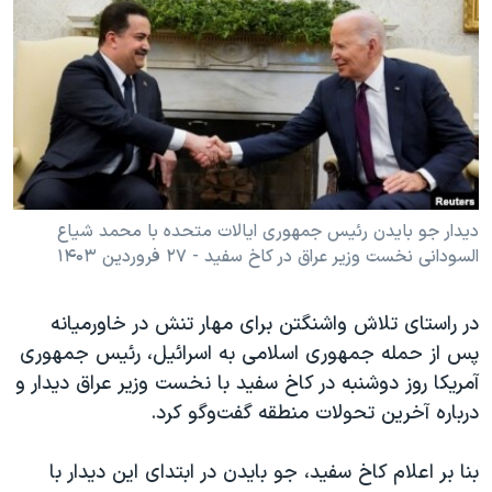
دنبال کنید
مستندها
فرهنگ و زندگی
حقوق شهروندی
انتخابات ریاست جمهوری آمریکا ۲۰۲۴
اقتصادی
حمله جمهوری اسلامی به اسرائیل
رمز مهسا
علم و فناوری
زبانهای مختلف
اسرائیل در جنگ
ورزش زنان در ایران
گالری عکس
اعتراضات زن، زندگی، آزادی
دیدار جو بایدن رئیس جمهوری ایالات متحده با محمد شیاع
السودانی نخست وزیر عراق در کاخ سفید - ۲۷ فروردین ۱۴۰۳
آرشیو پخش زنده
مجموعه مستندهای دادخواهی
تریبونال مردمی آبان ۹۸
در راستای تلاش واشنگتن برای مهار تنش در خاورمیانه
دادگاه حمید نوری
پس از حمله جمهوری اسلامی به اسرائیل، رئیس جمهوری‌
چهل سال گروگان‌گیری
آمریکا روز دوشنبه در کاخ سفید با نخست وزیر عراق دیدار و
درباره آخرین تحولات منطقه گفت‌وگو کرد.
قانون شفافیت دارائی کادر رهبری ایران
اعتراضات مردمی آبان ۹۸
بنا بر اعلام کاخ سفید، جو بایدن در ابتدای این دیدار با