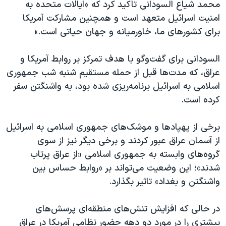
اسرائیل در جنگ
محمد شیاع السودانی تاکید کرد که «ایالات متحده به
امنیت اسرائیل متعهد است و همچنین مشارکت آمریکا
نرگس محمدی برنده جایزه نوبل صلح
برای کشورهای ما، خاورمیانه و جهان حیاتی است.»
همایش محافظه‌کاران آمریکا «سی‌پک»
صفحه‌های ویژه
السودانی برای گفت‌وگو با هدف تمرکز بر روابط آمریکا و
عراق، که مدت‌ها قبل از حمله مستقیم شنبه شب جمهوری
سفر پرزیدنت ترامپ به چین
اسلامی به اسرائیل برنامه‌ریزی شده بود، به واشنگتن سفر
کرده است.
برخی از پهپادها و موشک‌های جمهوری اسلامی به اسرائیل
از آسمان عراق عبور کردند و برخی دیگر نیز از سوی
گروه‌های وابسته به جمهوری اسلامی «از عراق پرتاب
شدند»؛ این وضعیت می‌تواند بر «روابط حساس بین
واشنگتن و بغداد» تاثیر بگذارد.
در حالی که افزایش تنش‌های منطقه‌ای پرسش‌های
بیشتری را در مورد دو دهه حضور نظامی آمریکا در عراق