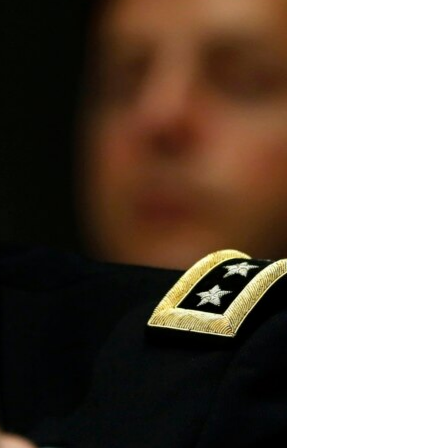
مستندها
فرهنگ و زندگی
حقوق شهروندی
انتخابات ریاست جمهوری آمریکا ۲۰۲۴
اقتصادی
حمله جمهوری اسلامی به اسرائیل
رمز مهسا
علم و فناوری
اسرائیل در جنگ
ورزش زنان در ایران
گالری عکس
اعتراضات زن، زندگی، آزادی
آرشیو پخش زنده
مجموعه مستندهای دادخواهی
تریبونال مردمی آبان ۹۸
دادگاه حمید نوری
چهل سال گروگان‌گیری
قانون شفافیت دارائی کادر رهبری ایران
اعتراضات مردمی آبان ۹۸
اسرائیل در جنگ