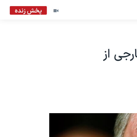
پخش زنده
جی از