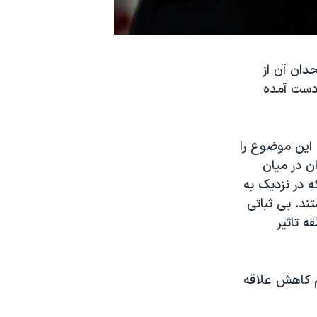
دان آن از
 دست آمده
 این موضوع را
ن در میان
 در نزدیک به
ند. بی ثباتی
ه تاثیر
م کاهش علاقه