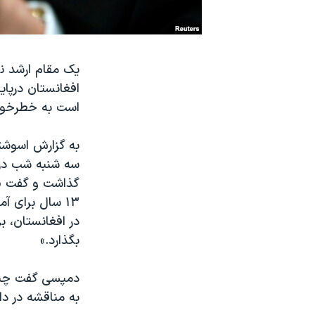
نرگس محمدی برنده جایزه نوبل صلح
همایش محافظه‌کاران آمریکا «سی‌پک»
یک مقام ارشد نظ
صفحه‌های ویژه
افغانستان درپای
سفر پرزیدنت ترامپ به چین
است به خطرخواه
به گزارش اسوشت
سه شنبه شب در ج
گذاشت و گفت «مخ
۱۳ سال برای 
در افغانستان، ب
بگذارد.»
دمپسی گفت چنین
به مناقشه در د