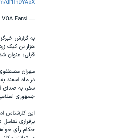
om/df1lnDYAeX
— VOA Farsi صدای آمریکا (@VOAfarsi)
قبلی» عنوان شد
مهران مصطفوی، 
در ماه اسفند به 
سفر، به صدای آم
جمهوری اسلامی
این کارشناس ام
برقراری تعامل «
حکام رأی خواهد