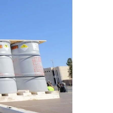
مستندها
فرهنگ و زندگی
حقوق شهروندی
انتخابات ریاست جمهوری آمریکا ۲۰۲۴
اقتصادی
حمله جمهوری اسلامی به اسرائیل
رمز مهسا
علم و فناوری
اسرائیل در جنگ
ورزش زنان در ایران
گالری عکس
اعتراضات زن، زندگی، آزادی
آرشیو پخش زنده
مجموعه مستندهای دادخواهی
تریبونال مردمی آبان ۹۸
دادگاه حمید نوری
چهل سال گروگان‌گیری
قانون شفافیت دارائی کادر رهبری ایران
اعتراضات مردمی آبان ۹۸
اسرائیل در جنگ