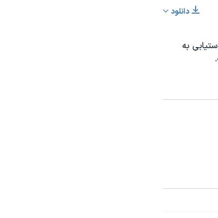
دانلود
اشتراک
ستیابی به
عرض
px