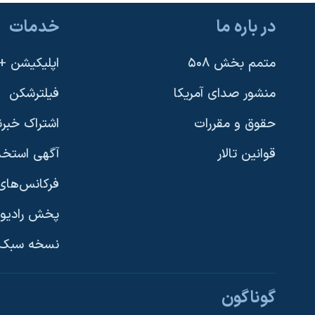
در باره ما
خدمات
متمم بخش ۵۰۸
اپلیکیشن +VOA
منشور صدای آمریکا
فیلترشکن
حقوق و مقررات
اشتراک خبرن
قوانین تالار
آگهی استخد
فرکانس‌های 
پخش رادیو
یادگیری زبان انگلیسی
نسخه سبک 
دنبال کنید
گوناگون