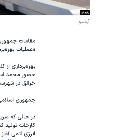
نرگس محمدی برنده جایزه نوبل صلح
همایش محافظه‌کاران آمریکا «سی‌پک»
آرشیو
صفحه‌های ویژه
مقامات جمهوری 
سفر پرزیدنت ترامپ به چین
«عملیات بهره‌برد
حضور محمد اسل
خرانق در شهرستان
جمهوری اسلامی ا
در حالی که سرپی
کارخانه تولید 
انرژی اتمی آغاز 