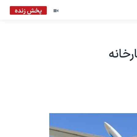
پخش زنده
رخانه