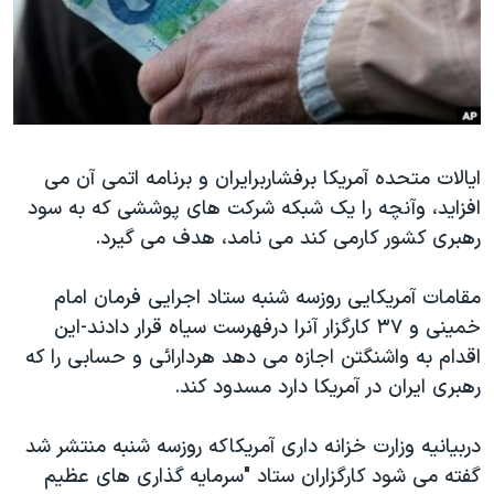
دنبال کنید
مستندها
فرهنگ و زندگی
حقوق شهروندی
انتخابات ریاست جمهوری آمریکا ۲۰۲۴
اقتصادی
حمله جمهوری اسلامی به اسرائیل
رمز مهسا
علم و فناوری
زبانهای مختلف
ایالات متحده آمریکا برفشاربرایران و برنامه اتمی آن می
اسرائیل در جنگ
ورزش زنان در ایران
افزاید، وآنچه را یک شبکه شرکت های پوششی که به سود
گالری عکس
اعتراضات زن، زندگی، آزادی
رهبری کشور کارمی کند می نامد، هدف می گیرد.
آرشیو پخش زنده
مجموعه مستندهای دادخواهی
مقامات آمریکایی روزسه شنبه ستاد اجرایی فرمان امام
تریبونال مردمی آبان ۹۸
خمینی و ۳۷ کارگزار آنرا درفهرست سیاه قرار دادند-این
دادگاه حمید نوری
اقدام به واشنگتن اجازه می دهد هردارائی و حسابی را که
چهل سال گروگان‌گیری
رهبری ایران در آمریکا دارد مسدود کند.
قانون شفافیت دارائی کادر رهبری ایران
دربیانیه وزارت خزانه داری آمریکاکه روزسه شنبه منتشر شد
اعتراضات مردمی آبان ۹۸
گفته می شود کارگزاران ستاد "سرمایه گذاری های عظیم