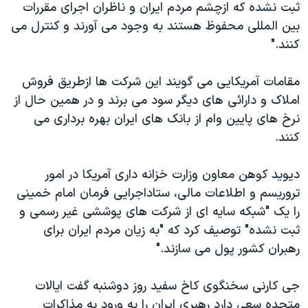
اسرائیل در جنگ
ثبت نشده که ازچشم مردم ایران و ناظران اجرای مقررات
بین المللی محفوظ هستند به وجود می آورند و کنترل می
نرگس محمدی برنده جایزه نوبل صلح
کنند."
همایش محافظه‌کاران آمریکا «سی‌پک»
صفحه‌های ویژه
مقامات آمریکایی می گویند این شرکت ها ازطریق فروش
املاک و دارائی های دیگر سود می برند و در همین حال از
سفر پرزیدنت ترامپ به چین
نرخ های پایین وام از بانک های ایران بهره برداری می
کنند.
دیوید کوهن معاون وزارت خزانه داری آمریکا در امور
تروریسم و اطلاعات مالی، ستاداجرایی فرمان امام خمینی
را یک "شبکه سایه ای از شرکت های پوششی غیر رسمی و
ثبت نشده" توصیف کرد که "به زیان مردم ایران برای
رهبران کشور پول می سازند."
جی کارنی سخنگوی کاخ سفید روز دوشنبه گفت ایالات
متحده سعی دارد رهبری ایران را به ورود به مذاکرات