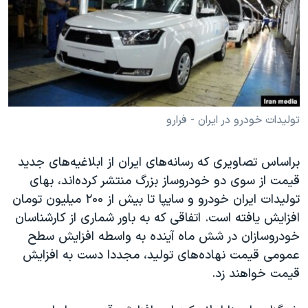
دنبال کنید
مستندها
فرهنگ و زندگی
حقوق شهروندی
انتخابات ریاست جمهوری آمریکا ۲۰۲۴
اقتصادی
حمله جمهوری اسلامی به اسرائیل
رمز مهسا
علم و فناوری
زبانهای مختلف
اسرائیل در جنگ
ورزش زنان در ایران
تولیدات خودرو در ایران - فرارو
گالری عکس
اعتراضات زن، زندگی، آزادی
براساس تصاویری که رسانه‌های ایران از ابلاغیه‌های جدید
آرشیو پخش زنده
مجموعه مستندهای دادخواهی
قیمت از سوی دو خودروساز بزرگ منتشر کرده‌اند، بهای
تریبونال مردمی آبان ۹۸
تولیدات ایران خودرو و سایپا تا بیش از ۲۰۰ میلیون تومان
دادگاه حمید نوری
افزایش یافته است. اتفاقی که به باور شماری از کارشناسان
خودروسازان در شش ماه آینده به واسطه افزایش سطح
چهل سال گروگان‌گیری
عمومی قیمت نهاده‌های تولید، مجددا دست به افزایش
قانون شفافیت دارائی کادر رهبری ایران
قیمت خواهند زد.
اعتراضات مردمی آبان ۹۸