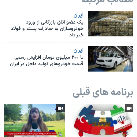
اسرائیل در جنگ
نرگس محمدی برنده جایزه نوبل صلح
ايران
یک عضو اتاق بازرگانی از ورود
همایش محافظه‌کاران آمریکا «سی‌پک»
خودروسازان به صادرات پسته و فولاد
خبر داد
صفحه‌های ویژه
سفر پرزیدنت ترامپ به چین
ايران
تا ۲۰۰ میلیون تومان افزایش رسمی
قیمت خودروهای تولید داخل در ایران
برنامه های قبلی