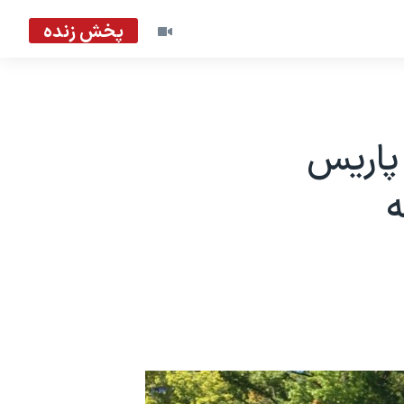
پخش زنده
پاریس
ه