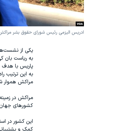
نرگس محمدی برنده جایزه نوبل صلح
همایش محافظه‌کاران آمریکا «سی‌پک»
صفحه‌های ویژه
ادریس الیزمی رئیس شورای حقوق بشر مراکش و
سفر پرزیدنت ترامپ به چین
یکی از نشست‌ه
به ریاست بان ک
به این ترتیب را
مراکش هموار ش
مراکش در زمینه
کشورهای جهان ب
این کشور در است
کمک و پشتیبان