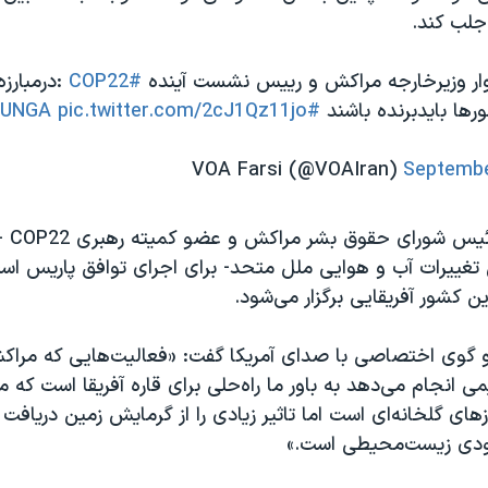
جلب کند.
ار وزيرخارجه مراكش و رييس نشست آينده
#COP22
:درمبارز
ها بايدبرنده باشند
#UNGA
pic.twitter.com/2cJ1Qz11jo
Septembe
ادریس الی
تغییرات آب و هوایی ملل متحد- برای اجرای توافق پاریس است
 گوی اختصاصی با صدای آمریکا گفت:‌ «فعالیت‌هایی که مراکش 
یمی انجام می‌دهد به باور ما راه‌حلی برای قاره آفریقا است که 
زهای گلخانه‌ای است اما تاثیر زیادی را از گرمایش زمین دریافت 
دی زیست‌محیطی است.»