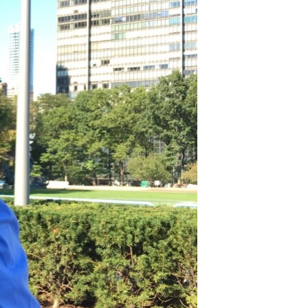
مستندها
فرهنگ و زندگی
حقوق شهروندی
انتخابات ریاست جمهوری آمریکا ۲۰۲۴
اقتصادی
حمله جمهوری اسلامی به اسرائیل
رمز مهسا
علم و فناوری
اسرائیل در جنگ
ورزش زنان در ایران
گالری عکس
اعتراضات زن، زندگی، آزادی
آرشیو پخش زنده
مجموعه مستندهای دادخواهی
تریبونال مردمی آبان ۹۸
دادگاه حمید نوری
چهل سال گروگان‌گیری
قانون شفافیت دارائی کادر رهبری ایران
اعتراضات مردمی آبان ۹۸
اسرائیل در جنگ