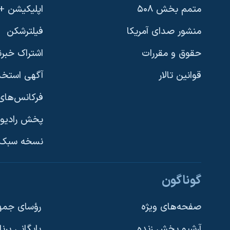
متمم بخش ۵۰۸
اپلیکیشن +VOA
منشور صدای آمریکا
فیلترشکن
حقوق و مقررات
اشتراک خبرن
قوانین تالار
آگهی استخد
فرکانس‌های 
پخش رادیو
یادگیری زبان انگلیسی
نسخه سبک 
دنبال کنید
گوناگون
صفحه‌های ویژه
رؤسای جمهو
آرشیو پخش زنده
بایگانی برن