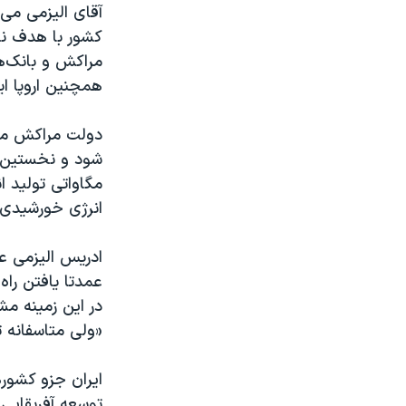
آقای الیزمی می‌گ
کشور با هدف ن
مراکش و بانک‌
همچنین اروپا ای
انرژی خورشیدی 
ادریس الیزمی ع
عمدتا یافتن راه
در این زمینه م
«ولی متاسفانه 
توسعه آفریقایی 