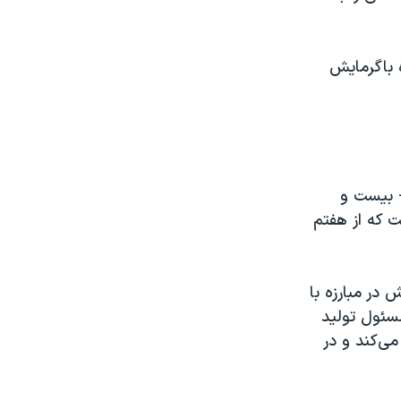
ه باگرمايش
زمی رئیس شورای حقوق بشر مراکش و عضو کمیته رهبری COP22 - بیست و
 که از هفتم
در مبارزه با
مسئول تولید
می‌کند و در