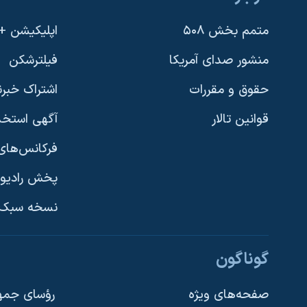
متمم بخش ۵۰۸
اپلیکیشن +VOA
منشور صدای آمریکا
فیلترشکن
حقوق و مقررات
اشتراک خبرن
قوانین تالار
آگهی استخد
فرکانس‌های 
پخش رادیو
یادگیری زبان انگلیسی
نسخه سبک 
دنبال کنید
گوناگون
صفحه‌های ویژه
رؤسای جمهو