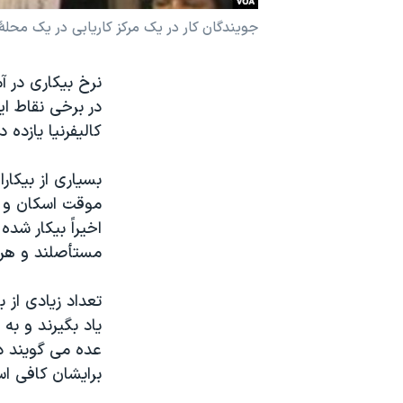
نرگس محمدی برنده جایزه نوبل صلح
جویندگان کار در یک مرکز کاریابی در یک مح
همایش محافظه‌کاران آمریکا «سی‌پک»
نرخ بیکاری در 
صفحه‌های ویژه
در برخی نقاط این
سفر پرزیدنت ترامپ به چین
کالیفرنیا یازده
بسیاری از بیکار
موقت اسکان و خو
اخیراً بیکار شده
مستأصلند و هررو
تعداد زیادی از
یاد بگیرند و به 
عده می گویند در
برایشان کافی ا