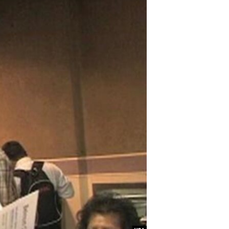
مستندها
فرهنگ و زندگی
حقوق شهروندی
انتخابات ریاست جمهوری آمریکا ۲۰۲۴
اقتصادی
حمله جمهوری اسلامی به اسرائیل
رمز مهسا
علم و فناوری
اسرائیل در جنگ
ورزش زنان در ایران
گالری عکس
اعتراضات زن، زندگی، آزادی
آرشیو پخش زنده
مجموعه مستندهای دادخواهی
تریبونال مردمی آبان ۹۸
دادگاه حمید نوری
چهل سال گروگان‌گیری
قانون شفافیت دارائی کادر رهبری ایران
اعتراضات مردمی آبان ۹۸
اسرائیل در جنگ