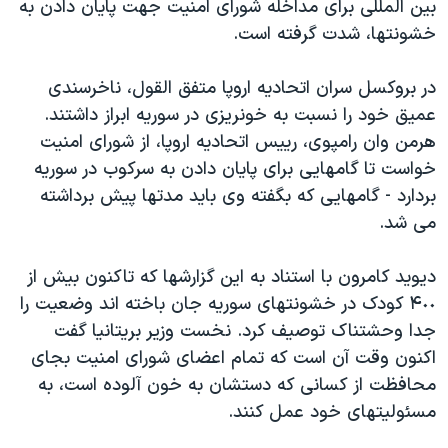
بين المللی برای مداخله شورای امنيت جهت پايان دادن به
اسرائیل در جنگ
خشونتها، شدت گرفته است.
نرگس محمدی برنده جایزه نوبل صلح
همایش محافظه‌کاران آمریکا «سی‌پک»
در بروکسل سران اتحاديه اروپا متفق القول، ناخرسندی
عميق خود را نسبت به خونريزی در سوريه ابراز داشتند.
صفحه‌های ویژه
هرمن وان رامپوی، رييس اتحاديه اروپا، از شورای امنيت
سفر پرزیدنت ترامپ به چین
خواست تا گامهايی برای پايان دادن به سرکوب در سوريه
بردارد - گامهايی که بگفته وی بايد مدتها پيش برداشته
می شد.
ديويد کامرون با استناد به اين گزارشها که تاکنون بيش از
۴٠٠ کودک در خشونتهای سوريه جان باخته اند وضعيت را
جدا وحشتناک توصيف کرد. نخست وزير بريتانيا گفت
اکنون وقت آن است که تمام اعضای شورای امنيت بجای
محافظت از کسانی که دستشان به خون آلوده است، به
مسئوليتهای خود عمل کنند.