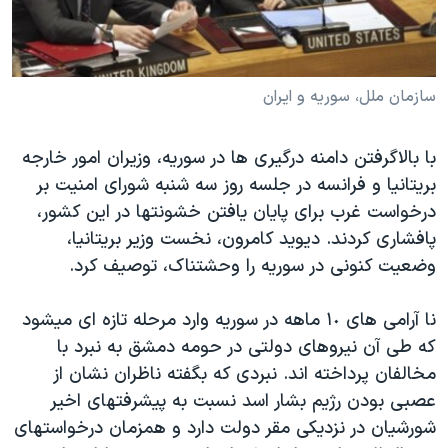
دنبال کنید
مستندها
فرهنگ و زندگی
حقوق شهروندی
انتخابات ریاست جمهوری آمریکا ۲۰۲۴
اقتصادی
حمله جمهوری اسلامی به اسرائیل
سازمان ملل، سوريه و ايران
رمز مهسا
علم و فناوری
زبانهای مختلف
با بالاگرفتن دامنه درگيری ها در سوريه، وزيران امور خارجه
اسرائیل در جنگ
ورزش زنان در ایران
بريتانيا و فرانسه در جلسه روز سه شنبه شورای امنيت بر
گالری عکس
اعتراضات زن، زندگی، آزادی
درخواست غرب برای پايان يافتن خشونتها در اين کشور،
پافشاری کردند. ديويد کامرون، نخست وزير بريتانيا،
آرشیو پخش زنده
مجموعه مستندهای دادخواهی
وضعيت کنونی در سوريه را وحشتناک، توصيف کرد.
تریبونال مردمی آبان ۹۸
دادگاه حمید نوری
نا آرامی های ۱٠ ماهه در سوريه وارد مرحله تازه ای ميشود
که طی آن نيروهای دولتی در حومه دمشق به نبرد با
چهل سال گروگان‌گیری
مخالفان پرداخته اند. نبردی که بگفته ناظران نشان از
قانون شفافیت دارائی کادر رهبری ایران
عصبی بودن رژيم بشار اسد نسبت به پيشرفتهای اخير
اعتراضات مردمی آبان ۹۸
شورشيان در نزديکی مقر دولت دارد و همزمان درخواستهای