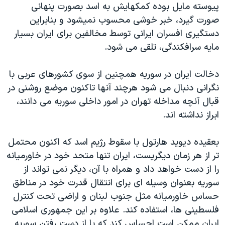
پيوسته مايل بوده کمکهايش به اسد بصورت پنهانی
صورت گيرد، خبر خوشی محسوب نميشود و بنابراين
دستگيری افسران ايرانی توسط مخالفين برای ايران بسيار
مايه سرافکندگی، تلقی می شود.
دخالت ايران در سوريه همچنين از سوی کشورهای عربی با
نگرانی دنبال می شود هرچند آنها تاکنون موضع روشنی در
قبال آنچه مداخله تهران در امور داخلی سوريه می دانند،
ابراز نداشته اند.
بعقيده ديويد هارتول با سقوط رژيم اسد که اکنون محتمل
تر از هر زمان ديگريست، ايران تنها متحد خود در خاورميانه
را از دست خواهد داد و همراه با آن، ديگر نمی تواند از
سوريه بعنوان وسيله ای برای انتقال قدرت خود در مناطق
حساس خاورميانه مثل جنوب لبنان و اراضی تحت کنترل
فلسطينی ها، استفاده کند. علاوه بر اين جمهوری اسلامی
ايران ممکن است احساس کند که با از دست رفتن سوريه