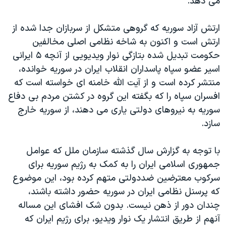
می دهد.
ارتش آزاد سوريه که گروهی متشکل از سربازان جدا شده از
ارتش است و اکنون به شاخه نظامی اصلی مخالفين
حکومت تبديل شده بتازگی نوار ويديويی از آنچه ۵ ايرانی
اسير عضو سپاه پاسداران انقلاب ايران در سوريه خوانده،
منتشر کرده است و از آيت الله خامنه ای خواسته است که
افسران سپاه را که بگفته اين گروه در کشتن مردم بی دفاع
سوريه به نيروهای دولتی ياری می دهند، از سوريه خارج
سازد.
با توجه به گزارش سال گذشته سازمان ملل که عوامل
جمهوری اسلامی ايران را به کمک به رژيم سوريه برای
سرکوب معترضين ضددولتی متهم کرده بود، اين موضوع
که پرسنل نظامی ايران در سوريه حضور داشته باشند،
چندان دور از ذهن نيست. بدون شک افشای اين مساله
آنهم از طريق انتشار يک نوار ويديو، برای رژيم ايران که