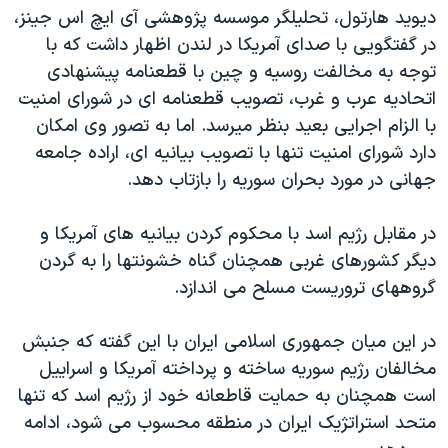
ديويد هارتول، تحليلگر موسسه پژوهشی آی ايچ اس جينز،
در گفتگويی با صدای آمريکا در لندن اظهار داشت که با
توجه به مخالفت روسيه و چين با قطعنامه پيشنهادی
اتحاديه عرب و غرب، تصويب قطعنامه ای در شورای امنيت
با الزام اجرايی بعيد بنظر ميرسد. اما به تصور وی امکان
دارد شورای امنيت تنها با تصويب بيانيه ای، اراده جامعه
جهانی در مورد بحران سوريه را بازتاب دهد.
در مقابل رژيم اسد با محکوم کردن بيانيه های آمريکا و
ديگر کشورهای غربی همچنان گناه خشونتها را به گردن
گروههای تروريست مسلح می اندازد.
در اين ميان جمهوری اسلامی ايران با اين گفته که جنبش
مخالفان رژيم سوريه ساخته و پرداخته آمريکا و اسراييل
است همچنان به حمايت قاطعانه خود از رژيم اسد که تنها
متحد استراتژيک ايران در منطقه محسوب می شود، ادامه