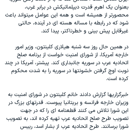
بعنوان يک اهرم قدرت ديپلماتيکش در برابر غرب،
محصورتر از هميشه است و همه اين عوامل ميتواند باعث
شود که در رابطه با مساله هسته ای در آينده، حالتی
غيرقابل پيش بينی و خطرناکتر، پيدا کند.
در همين حال روز سه شنبه هيلاری کلينتون، وزير امور
خارجه آمريکا، از شورای امنيت خواست از برنامه صلح
اتحاديه عرب در سوريه جانبداری کند. پيشتر، آمريکا در چند
نوبت اوج گرفتن خشونتها در سوريه را به شدت محکوم
کرده است.
خبرگزاريها گزارش دادند خانم کلينتون در شورای امنيت به
وزيران خارجه فرانسه و بريتانيا پيوست. قدرتهای بزرگ در
اين شورا تلاش می کنند قطعنامه ای را که در جهت
تصويب طرح صلح اتحاديه عرب تهيه کرده اند، به تصويب
شورا برسانند. طرح اتحاديه عرب از بشار اسد، رييس