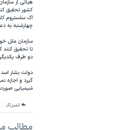
هیأتی از سازمان
نرگس محمدی برنده جایزه نوبل صلح
کشور تحقیق کند
اک سلستروم کار
همایش محافظه‌کاران آمریکا «سی‌پک»
چهارشنبه به دع
صفحه‌های ویژه
سفر پرزیدنت ترامپ به چین
سازمان ملل خوا
تا تحقیق کنند ک
دو طرف یکدیگر ر
دولت بشار اسد 
گیرد و اجازه نم
شیمیایی صورت گ
اشتراک
مطالب مر