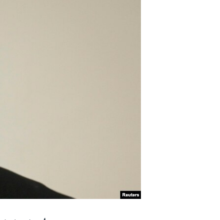
مستندها
فرهنگ و زندگی
حقوق شهروندی
انتخابات ریاست جمهوری آمریکا ۲۰۲۴
اقتصادی
حمله جمهوری اسلامی به اسرائیل
رمز مهسا
علم و فناوری
اسرائیل در جنگ
ورزش زنان در ایران
گالری عکس
اعتراضات زن، زندگی، آزادی
آرشیو پخش زنده
مجموعه مستندهای دادخواهی
تریبونال مردمی آبان ۹۸
دادگاه حمید نوری
چهل سال گروگان‌گیری
قانون شفافیت دارائی کادر رهبری ایران
اعتراضات مردمی آبان ۹۸
اسرائیل در جنگ