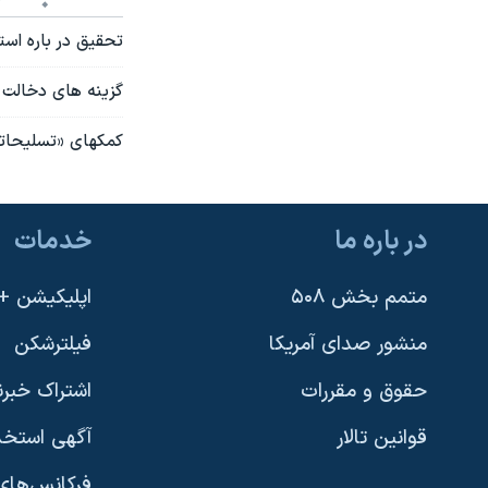
تحقیق در باره است
گزینه های دخالت 
کمکهای «تسلیحاتی
در باره ما
خدمات
متمم بخش ۵۰۸
اپلیکیشن +VOA
منشور صدای آمریکا
فیلترشکن
حقوق و مقررات
اشتراک خبرن
قوانین تالار
آگهی استخد
فرکانس‌های 