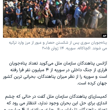
دنبال کنید
مستندها
فرهنگ و زندگی
حقوق شهروندی
انتخابات ریاست جمهوری آمریکا ۲۰۲۴
اقتصادی
حمله جمهوری اسلامی به اسرائیل
رمز مهسا
علم و فناوری
زبانهای مختلف
اسرائیل در جنگ
ورزش زنان در ایران
پناه‌جویان سوری پس از شکستن حصار و عبور از مرز وارد ترکیه
می شوند. اکچاکاله، سوریه. ۱۴ ژوئن ۲۰۱۵
گالری عکس
اعتراضات زن، زندگی، آزادی
آرشیو پخش زنده
مجموعه مستندهای دادخواهی
آژانس پناهندگان سازمان ملل می‌گوید تعداد پناه‌‌جویان
تریبونال مردمی آبان ۹۸
فراری از جنگ داخلی در سوریه از ۴ میلیون نفر فرا رفته
دادگاه حمید نوری
است و سوریه را از نظر میزان پناهندگان، بحرانی ترین کشور
جهان کرده است.
چهل سال گروگان‌گیری
قانون شفافیت دارائی کادر رهبری ایران
کمیساریای پناهندگان سازمان ملل گفت در حالی که چشم
اعتراضات مردمی آبان ۹۸
اندازی برای حل این بحران وجود ندارد، انتظار می رود که
تعداد پناهندگان تا پایان سال جاری میلادی از ۴ میلیون و