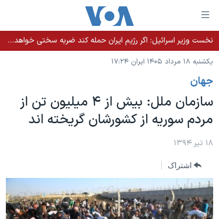
ینکهای
ابل
سترسی
نخست وزیر اسرائيل: اگر رژیم ایران حمله کند ضربه سختی خواهد خورد
خانه
هش
یکشنبه ۱۸ مرداد ۱۴۰۵ ایران ۱۷:۲۴
نسخه سبک وب‌سایت
ه
جهان
حتوای
موضوع ها
صلی
سازمان ملل: بیش از ۴ میلیون تن از
برنامه های تلویزیونی
ایران
هش
مردم سوریه از کشورشان گریخته اند
جدول برنامه ها
ه
آمریکا
فحه
صفحه‌های ویژه
جهان
۱۸ تیر ۱۳۹۴
صلی
فرکانس‌های صدای آمریکا
ورزشی
جام جهانی ۲۰۲۶
هش
اشتراک
پخش رادیویی
ه
گزیده‌ها
عملیات خشم حماسی
ستجو
۲۵۰سالگی آمریکا
ویژه برنامه‌ها
یادگیری زبان انگلیسی
ویدیوها
بایگانی برنامه‌های تلویزیونی