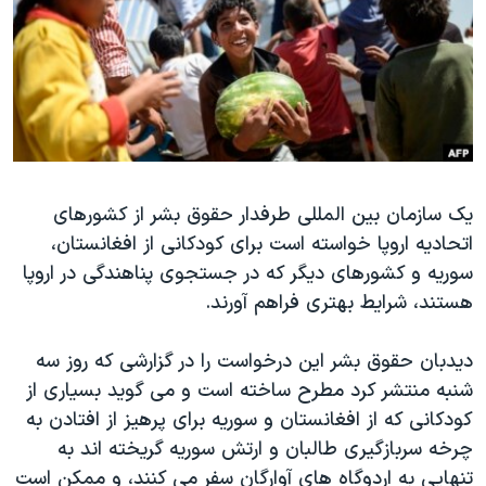
دنبال کنید
مستندها
فرهنگ و زندگی
حقوق شهروندی
انتخابات ریاست جمهوری آمریکا ۲۰۲۴
اقتصادی
حمله جمهوری اسلامی به اسرائیل
رمز مهسا
علم و فناوری
زبانهای مختلف
اسرائیل در جنگ
ورزش زنان در ایران
یک سازمان بین المللی طرفدار حقوق بشر از کشورهای
گالری عکس
اعتراضات زن، زندگی، آزادی
اتحادیه اروپا خواسته است برای کودکانی از افغانستان،
آرشیو پخش زنده
مجموعه مستندهای دادخواهی
سوریه و کشورهای دیگر که در جستجوی پناهندگی در اروپا
تریبونال مردمی آبان ۹۸
هستند، شرایط بهتری فراهم آورند.
دادگاه حمید نوری
دیدبان حقوق بشر این درخواست را در گزارشی که روز سه
چهل سال گروگان‌گیری
شنبه منتشر کرد مطرح ساخته است و می گوید بسیاری از
قانون شفافیت دارائی کادر رهبری ایران
کودکانی که از افغانستان و سوریه برای پرهیز از افتادن به
چرخه سربازگیری طالبان و ارتش سوریه گریخته اند به
اعتراضات مردمی آبان ۹۸
تنهایی به اردوگاه های آوارگان سفر می کنند، و ممکن است