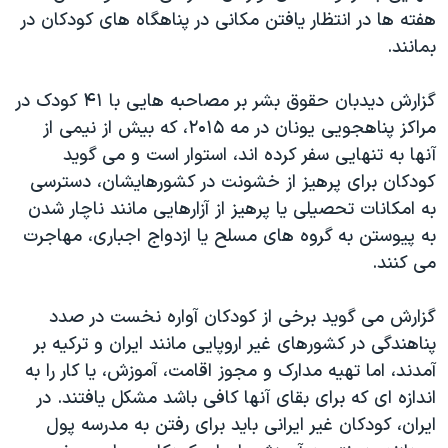
اسرائیل در جنگ
هفته ها در انتظار یافتن مکانی در پناهگاه های کودکان در
نرگس محمدی برنده جایزه نوبل صلح
بمانند.
همایش محافظه‌کاران آمریکا «سی‌پک»
گزارش دیدبان حقوق بشر بر مصاحبه هایی با ۴۱ کودک در
صفحه‌های ویژه
مراکز پناهجویی یونان در مه ۲۰۱۵، که بیش از نیمی از
سفر پرزیدنت ترامپ به چین
آنها به تنهایی سفر کرده اند، استوار است و می گوید
کودکان برای پرهیز از خشونت در کشورهایشان، دسترسی
به امکانات تحصیلی یا پرهیز از آزارهایی مانند ناچار شدن
به پیوستن به گروه های مسلح یا ازدواج اجباری، مهاجرت
می کنند.
گزارش می گوید برخی از کودکان آواره نخست در صدد
پناهندگی در کشورهای غیر اروپایی مانند ایران و ترکیه بر
آمدند، اما تهیه مدارک و مجوز اقامت، آموزش، یا کار را به
اندازه ای که برای بقای آنها کافی باشد مشکل یافتند. در
ایران، کودکان غیر ایرانی باید برای رفتن به مدرسه پول