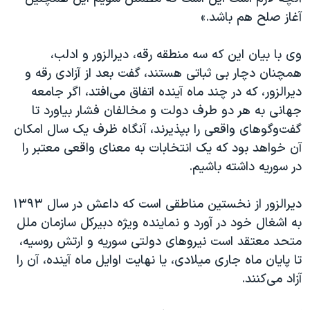
اسرائیل در جنگ
آغاز صلح هم باشد.»
نرگس محمدی برنده جایزه نوبل صلح
وی با بیان این که سه منطقه رقه، دیرالزور و ادلب،
همایش محافظه‌کاران آمریکا «سی‌پک»
همچنان دچار بی ثباتی هستند، گفت بعد از آزادی رقه و
صفحه‌های ویژه
دیرالزور، که در چند ماه آینده اتفاق می‌افتد، اگر جامعه
سفر پرزیدنت ترامپ به چین
جهانی به هر دو طرف دولت و مخالفان فشار بیاورد تا
گفت‌وگوهای واقعی را بپذیرند، آنگاه ظرف یک سال امکان
آن خواهد بود که یک انتخابات به معنای واقعی معتبر را
در سوریه داشته باشیم.
دیرالزور از نخستین مناطقی است که داعش در سال ۱۳۹۳
به اشغال خود در آورد و نماینده ویژه دبیرکل سازمان ملل
متحد معتقد است نیروهای دولتی سوریه و ارتش روسیه،
تا پایان ماه جاری میلادی، یا نهایت اوایل ماه آینده، آن را
آزاد می‌کنند.