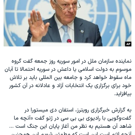
دنبال کنید
مستندها
فرهنگ و زندگی
حقوق شهروندی
انتخابات ریاست جمهوری آمریکا ۲۰۲۴
اقتصادی
حمله جمهوری اسلامی به اسرائیل
رمز مهسا
علم و فناوری
زبانهای مختلف
اسرائیل در جنگ
ورزش زنان در ایران
نماینده سازمان ملل در امور سوریه روز جمعه گفت گروه
گالری عکس
اعتراضات زن، زندگی، آزادی
موسوم به دولت اسلامی یا داعش در سوریه احتمالا تا آبان
آرشیو پخش زنده
مجموعه مستندهای دادخواهی
ماه سقوط خواهد کرد و جامعه بین المللی باید بر تلاش
تریبونال مردمی آبان ۹۸
خود برای برگزاری یک انتخابات آزاد و عادلانه در آن کشور
بیافزاید.
دادگاه حمید نوری
چهل سال گروگان‌گیری
به گزارش خبرگزاری رویترز، استفان دی میستورا در
قانون شفافیت دارائی کادر رهبری ایران
گفت‌وگویی با رادیوی بی بی سی در ژنو گفت «آنچه ما
شاهد آن هستیم به نظر من آغاز پایان این جنگ است ...
اعتراضات مردمی آبان ۹۸
آنچه لازم است این است که مطمئن شویم این همچنین