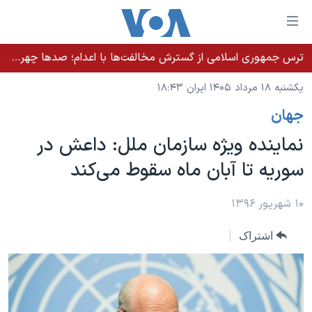
ینکهای
ابل
سترسی
ترس جمهوری اسلامی از گسترش مخالفت‌ها با اعدام؛ صدها چهره شناخته‌شده به دادسرا احضار شدند
خانه
هش
یکشنبه ۱۸ مرداد ۱۴۰۵ ایران ۱۸:۴۳
نسخه سبک وب‌سایت
ه
جهان
حتوای
موضوع ها
صلی
نماینده ویژه سازمان ملل: داعش در
برنامه های تلویزیونی
ایران
هش
سوریه تا آبان ماه سقوط می‌کند
جدول برنامه ها
ه
آمریکا
فحه
صفحه‌های ویژه
جهان
۱۰ شهریور ۱۳۹۶
صلی
فرکانس‌های صدای آمریکا
ورزشی
جام جهانی ۲۰۲۶
هش
اشتراک
پخش رادیویی
ه
گزیده‌ها
عملیات خشم حماسی
ستجو
۲۵۰سالگی آمریکا
ویژه برنامه‌ها
یادگیری زبان انگلیسی
ویدیوها
بایگانی برنامه‌های تلویزیونی