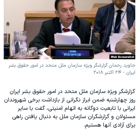
دنبال کنید
مستندها
فرهنگ و زندگی
حقوق شهروندی
انتخابات ریاست جمهوری آمریکا ۲۰۲۴
اقتصادی
حمله جمهوری اسلامی به اسرائیل
رمز مهسا
علم و فناوری
زبانهای مختلف
اسرائیل در جنگ
ورزش زنان در ایران
گالری عکس
اعتراضات زن، زندگی، آزادی
جاوید رحمان گزارشگر ویژه سازمان ملل متحد در امور حقوق بشر
ایران - ۲۴ اکتبر ۲۰۱۸
آرشیو پخش زنده
مجموعه مستندهای دادخواهی
تریبونال مردمی آبان ۹۸
گزارشگر ویژه سازمان ملل متحد در امور حقوق بشر ایران
دادگاه حمید نوری
روز چهارشنبه ضمن ابراز نگرانی از بازداشت برخی شهروندان
چهل سال گروگان‌گیری
ایرانی با تابعیت دوگانه به اتهام‌‌‌ امنیتی، گفت با سایر
مسئولان و گزارشگران سازمان ملل به دنبال یافتن راهی
قانون شفافیت دارائی کادر رهبری ایران
برای آزادی آنها هستیم.
اعتراضات مردمی آبان ۹۸