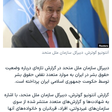
دنبال کنید
مستندها
فرهنگ و زندگی
حقوق شهروندی
انتخابات ریاست جمهوری آمریکا ۲۰۲۴
اقتصادی
حمله جمهوری اسلامی به اسرائیل
رمز مهسا
علم و فناوری
زبانهای مختلف
اسرائیل در جنگ
ورزش زنان در ایران
گالری عکس
اعتراضات زن، زندگی، آزادی
آنتونیو گوترش، دبیرکل سازمان ملل متحد
آرشیو پخش زنده
مجموعه مستندهای دادخواهی
دبیرکل سازمان ملل متحد در گزارش تازه‌ای درباره وضعیت
تریبونال مردمی آبان ۹۸
حقوق بشر در ایران به موارد متعدد نقض حقوق بشر
دادگاه حمید نوری
توسط حکومت جمهوری اسلامی ایران پرداخته است.
چهل سال گروگان‌گیری
گزارش آنتونیو گوترش، دبیرکل سازمان ملل متحد، با اشاره
قانون شفافیت دارائی کادر رهبری ایران
به شهادت‌ها و گزارش‌های متعدد منتشر شده از سوی
اعتراضات مردمی آبان ۹۸
سازمان‌های غیردولتی، افراد، قربانیان و خانواده‌های آنها