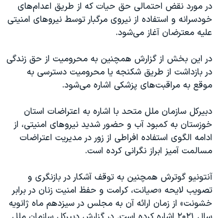
اسرائیل در جنگ
در مورد نقض احتمالی حق حیات که از طریق اعدام‌های
خودسرانه و استفاده از نیروی مرگبار توسط نیروهای امنیتی
نرگس محمدی برنده جایزه نوبل صلح
علیه معترضان آغاز می‌شود.
همایش محافظه‌کاران آمریکا «سی‌پک»
صفحه‌های ویژه
در این بخش از گزارش همچنین به محرومیت از حق زندگی
در بازداشت از طریق شکنجه یا محرومیت دسترسی به
سفر پرزیدنت ترامپ به چین
موقع به مراقبت‌های پزشکی اشاره می‌شود.
دبیرکل سازمان ملل متحد با اشاره به اعتراضات استان
خوزستان به کمبود آب و حضور شدید نیروهای امنیتی، از
ادامه الگوی استفاده افراطی از زور در مدیریت اعتراضات
مسالمت آمیز ابراز نگرانی کرده است.
آنتونیو گوترش همچنین به توقف آشکار در بازنگری و
تصویب لایحه «صیانت، کرامت و حفظ امنیت زنان در برابر
خشونت» از زمان ارائه آن به مجلس در سیزدهم ماه ژانویه
سال ۲۰۲۱ اشاره کرده است. در گزارش دبیرکل سازمان ملل