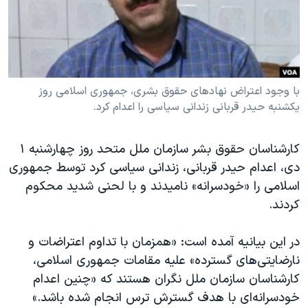
دنبال کنید
مستندها
فرهنگ و زندگی
حقوق شهروندی
انتخابات ریاست جمهوری آمریکا ۲۰۲۴
اقتصادی
حمله جمهوری اسلامی به اسرائیل
رمز مهسا
علم و فناوری
با وجود اعتراض نهادهای حقوق بشری، جمهوری اسلامی روز
زبانهای مختلف
یکشنبه حیدر قربانی زندانی سیاسی را اعدام کرد.
اسرائیل در جنگ
ورزش زنان در ایران
گالری عکس
اعتراضات زن، زندگی، آزادی
کارشناسان حقوق بشر سازمان ملل متحد روز چهارشنبه ١
آرشیو پخش زنده
مجموعه مستندهای دادخواهی
دی، اعدام حیدر قربانی، زندانی سیاسی کرد توسط جمهوری
اسلامی را «خودسرانه» نامیدند و با لحنی شدید محکوم
تریبونال مردمی آبان ۹۸
کردند.
دادگاه حمید نوری
چهل سال گروگان‌گیری
در این بیانیه آمده است: «همزمان با تداوم اعتراضات و
نارضایتی‌های گسترده» علیه مقامات جمهوری اسلامی،
قانون شفافیت دارائی کادر رهبری ایران
کارشناسان سازمان ملل نگران هستند که «چنین اعدام
اعتراضات مردمی آبان ۹۸
خودسرانه‌ای با هدف گسترش ترس انجام شده باشد.»