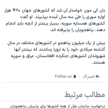
اسرائیل در جنگ
بان کی مون خواستار آن شد که کشورهای جهان ۴۸۰ هزار
نرگس محمدی برنده جایزه نوبل صلح
آواره سوری را طی سه سال آینده بپذیرند. او گفت
همایش محافظه‌کاران آمریکا «سی‌پک»
کشورهای همسایه سوریه، بسیار بیشتر از آنچه باید انجام
صفحه‌های ویژه
دهند، پناهجویان را پذیرفته اند.
سفر پرزیدنت ترامپ به چین
بیش از یک میلیون پناهجو در کشورهای مختلف در سال
گذشته میلادی خود را به اروپا رساندند که بیشتر آنها
شهروندان کشورهای جنگزده افغانستان، عراق و سوریه
هستند.
اشتراک
Follow us
مطالب مرتبط
درخواست سازمان ملل از همه کشورها برای پذیرش پناهجویان