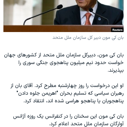
دنبال کنید
مستندها
فرهنگ و زندگی
حقوق شهروندی
انتخابات ریاست جمهوری آمریکا ۲۰۲۴
اقتصادی
حمله جمهوری اسلامی به اسرائیل
رمز مهسا
علم و فناوری
بان کی مون دبیر کل سازمان ملل متحد
زبانهای مختلف
اسرائیل در جنگ
ورزش زنان در ایران
بان کی مون، دبیرکل سازمان ملل متحد از کشورهای جهان
گالری عکس
اعتراضات زن، زندگی، آزادی
خواست حدود نیم میلیون پناهجوی جنگی سوری را
آرشیو پخش زنده
مجموعه مستندهای دادخواهی
بپذیرند.
تریبونال مردمی آبان ۹۸
او این درخواست را روز چهارشنبه مطرح کرد. آقای بان از
دادگاه حمید نوری
رهبران سیاسی که تسلیم بحران "اهریمن جلوه دادن"
چهل سال گروگان‌گیری
پناهجویان یا پناهجو هراسی شده اند، انتقاد کرد.
قانون شفافیت دارائی کادر رهبری ایران
بان کی مون این سخنان را در کنفرانس یک روزه آژانس
اعتراضات مردمی آبان ۹۸
آوارگان سازمان ملل متحد اعلام کرد.