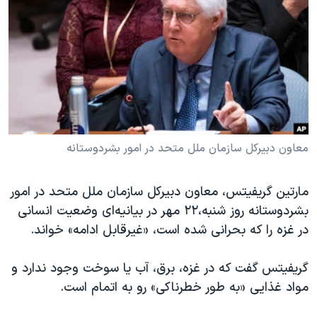
دنبال کنید
مستندها
فرهنگ و زندگی
حقوق شهروندی
انتخابات ریاست جمهوری آمریکا ۲۰۲۴
اقتصادی
حمله جمهوری اسلامی به اسرائیل
رمز مهسا
علم و فناوری
زبانهای مختلف
اسرائیل در جنگ
ورزش زنان در ایران
گالری عکس
اعتراضات زن، زندگی، آزادی
معاون دبیرکل سازمان ملل متحد در امور بشردوستانه
آرشیو پخش زنده
مجموعه مستندهای دادخواهی
مارتین گریفیتس، معاون دبیرکل سازمان ملل متحد در امور
تریبونال مردمی آبان ۹۸
بشردوستانه روز شنبه،۲۲ مهر در بیانیه‌ای وضعیت انسانی
دادگاه حمید نوری
در غزه را که بحرانی شده است، «غیرقابل ادامه» خواند.
چهل سال گروگان‌گیری
گریفیتس گفت که در غزه، برق، آب یا سوخت وجود ندارد و
قانون شفافیت دارائی کادر رهبری ایران
مواد غذایی «به طور خطرناکی» رو به اتمام است.
اعتراضات مردمی آبان ۹۸