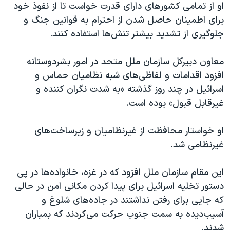
اسرائیل در جنگ
او‌ از تمامی کشورهای دارای قدرت خواست تا از نفوذ خود
برای اطمینان حاصل شدن از احترام به قوانین جنگ و
نرگس محمدی برنده جایزه نوبل صلح
جلوگیری از تشدید بیشتر تنش‌ها استفاده کنند.
همایش محافظه‌کاران آمریکا «سی‌پک»
صفحه‌های ویژه
معاون دبیرکل سازمان ملل متحد در امور بشردوستانه
افزود اقدامات و لفاظی‌های شبه نظامیان حماس و
سفر پرزیدنت ترامپ به چین
اسرائیل در چند روز گذشته «به شدت نگران کننده و
غیرقابل قبول» بوده است.
او خواستار محافظت از غیرنظامیان و زیرساخت‌های
غیرنظامی شد.
این مقام سازمان ملل افزود که در غزه، خانواده‌ها در پی
دستور تخلیه اسرائیل برای پیدا کردن مکانی امن در حالی
که جایی برای رفتن نداشتند در جاده‌های شلوغ و
آسیب‌دیده به سمت جنوب حرکت می‌کردند که بمباران
شدند‌‌.