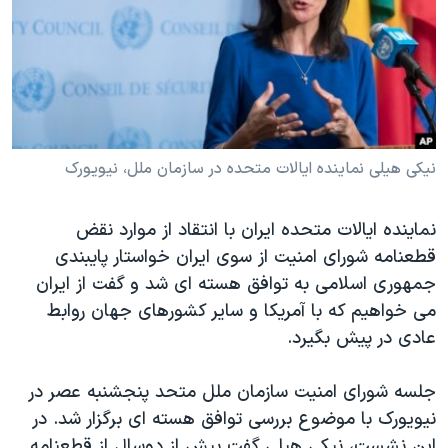
دنبال کنید
مستندها
فرهنگ و زندگی
حقوق شهروندی
انتخابات ریاست جمهوری آمریکا ۲۰۲۴
اقتصادی
حمله جمهوری اسلامی به اسرائیل
رمز مهسا
علم و فناوری
زبانهای مختلف
اسرائیل در جنگ
ورزش زنان در ایران
نیکی هیلی نماینده ایالات متحده در سازمان ملل، نیویورک
گالری عکس
اعتراضات زن، زندگی، آزادی
نماینده ایالات متحده ایران با انتقاد از موارد نقض
آرشیو پخش زنده
مجموعه مستندهای دادخواهی
قطعنامه شورای امنیت از سوی ایران خواستار پایبندی
تریبونال مردمی آبان ۹۸
جمهوری اسلامی به توافق هسته ای شد و گفت از ایران
می خواهیم که با آمریکا و سایر کشورهای جهان روابط
دادگاه حمید نوری
عادی در پیش بگیرد.
چهل سال گروگان‌گیری
قانون شفافیت دارائی کادر رهبری ایران
جلسه شورای امنیت سازمان ملل متحد پنجشنبه عصر در
نیویورک با موضوع بررسی توافق هسته ای برگزار شد. در
اعتراضات مردمی آبان ۹۸
این نشست، نیکی هیلی گفت بیش از دوسال از قطعنامه