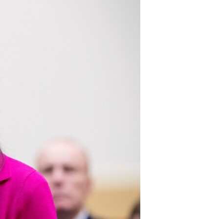
مستندها
فرهنگ و زندگی
حقوق شهروندی
انتخابات ریاست جمهوری آمریکا ۲۰۲۴
اقتصادی
حمله جمهوری اسلامی به اسرائیل
رمز مهسا
علم و فناوری
اسرائیل در جنگ
ورزش زنان در ایران
گالری عکس
اعتراضات زن، زندگی، آزادی
آرشیو پخش زنده
مجموعه مستندهای دادخواهی
تریبونال مردمی آبان ۹۸
دادگاه حمید نوری
چهل سال گروگان‌گیری
قانون شفافیت دارائی کادر رهبری ایران
اعتراضات مردمی آبان ۹۸
اسرائیل در جنگ