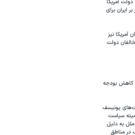
دولت آمریکا
ر ایران برای
 آمریکا نیز
خالفان دولت
ل، کاهش بودجه
یت‌های یونیسف
میته سیاست
ملل به دلیل
 در مناطق