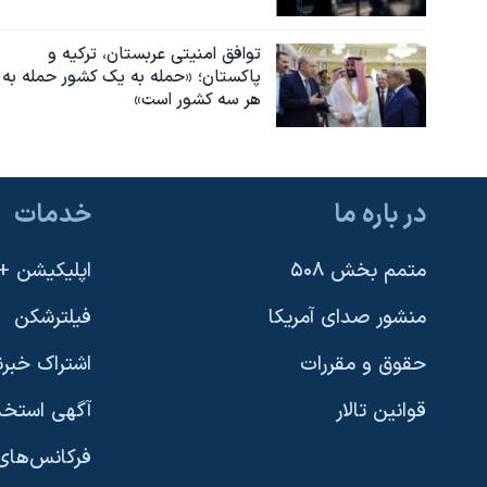
توافق امنیتی عربستان، ترکیه و
پاکستان؛ «حمله به یک کشور حمله به
هر سه کشور است»
در باره ما
خدمات
متمم بخش ۵۰۸
اپلیکیشن +VOA
منشور صدای آمریکا
فیلترشکن
حقوق و مقررات
اشتراک خبرن
قوانین تالار
آگهی استخد
فرکانس‌های 