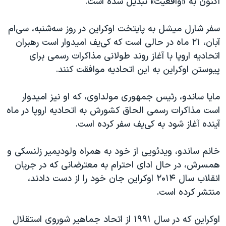
اکنون به «واقعیت» تبدیل شده است.
اسرائیل در جنگ
نرگس محمدی برنده جایزه نوبل صلح
سفر شارل میشل به پایتخت اوکراین در روز سه‌شنبه، سی‌ام
همایش محافظه‌کاران آمریکا «سی‌پک»
آبان، ۲۱ ماه در حالی است که کی‌یف امیدوار است رهبران
اتحادیه اروپا با آغاز روند طولانی مذاکرات رسمی برای
صفحه‌های ویژه
پیوستن اوکراین به این اتحادیه موافقت کنند.
سفر پرزیدنت ترامپ به چین
مایا ساندو، رئیس جمهوری مولداوی، که او نیز امیدوار
است مذاکرات رسمی الحاق کشورش به اتحادیه اروپا در ماه
آینده آغاز شود به کی‌یف سفر کرده است.
خانم ساندو، ویدئویی از خود به همراه ولودیمیر زلنسکی و
همسرش، در حال ادای احترام به معترضانی که در جریان
انقلاب سال ۲۰۱۴ اوکراین جان خود را از دست دادند،
منتشر کرده است.
اوکراین که در سال ۱۹۹۱ از اتحاد جماهیر شوروی استقلال