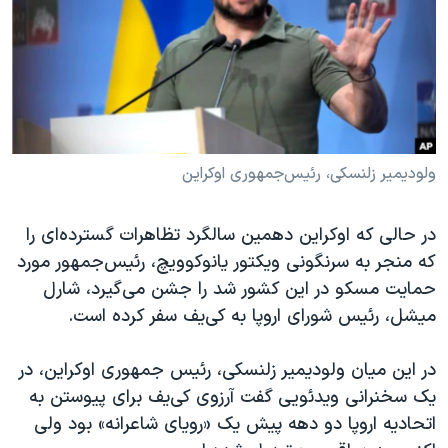
دنبال کنید
مستندها
فرهنگ و زندگی
حقوق شهروندی
انتخابات ریاست جمهوری آمریکا ۲۰۲۴
اقتصادی
حمله جمهوری اسلامی به اسرائیل
رمز مهسا
علم و فناوری
زبانهای مختلف
اسرائیل در جنگ
ورزش زنان در ایران
ولودیمیر زلنسکی، رئیس‌جمهوری اوکراین
گالری عکس
اعتراضات زن، زندگی، آزادی
در حالی که اوکراین دهمین سالگرد تظاهرات گسترده‌ای را
آرشیو پخش زنده
مجموعه مستندهای دادخواهی
که منجر به سرنگونی ویکتور یانوکوویچ، رئیس‌جمهور مورد
تریبونال مردمی آبان ۹۸
حمایت مسکو در این کشور شد را جشن می‌گیرد، شارل
دادگاه حمید نوری
میشل، رئیس شورای اروپا به کی‌یف سفر کرده است.
چهل سال گروگان‌گیری
در این میان ولودیمیر زلنسکی، رئیس جمهوری اوکراین، در
قانون شفافیت دارائی کادر رهبری ایران
یک سخنرانی ویدئویی گفت آرزوی کی‌یف برای پیوستن به
اعتراضات مردمی آبان ۹۸
اتحادیه اروپا دو دهه پیش یک «رویای شاعرانه» بود ولی