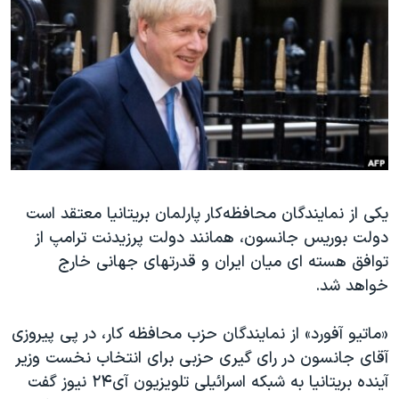
دنبال کنید
مستندها
فرهنگ و زندگی
حقوق شهروندی
انتخابات ریاست جمهوری آمریکا ۲۰۲۴
اقتصادی
حمله جمهوری اسلامی به اسرائیل
رمز مهسا
علم و فناوری
زبانهای مختلف
اسرائیل در جنگ
ورزش زنان در ایران
گالری عکس
اعتراضات زن، زندگی، آزادی
آرشیو پخش زنده
مجموعه مستندهای دادخواهی
یکی از نمایندگان محافظه‌کار پارلمان بریتانیا معتقد است
دولت بوریس جانسون، همانند دولت پرزیدنت ترامپ از
تریبونال مردمی آبان ۹۸
توافق هسته ای میان ایران و قدرتهای جهانی خارج
دادگاه حمید نوری
خواهد شد.
چهل سال گروگان‌گیری
«ماتیو آفورد» از نمایندگان حزب محافظه کار، در پی پیروزی
قانون شفافیت دارائی کادر رهبری ایران
آقای جانسون در رای گیری حزبی برای انتخاب نخست وزیر
اعتراضات مردمی آبان ۹۸
آینده بریتانیا به شبکه اسرائیلی تلویزیون آی۲۴ نیوز گفت