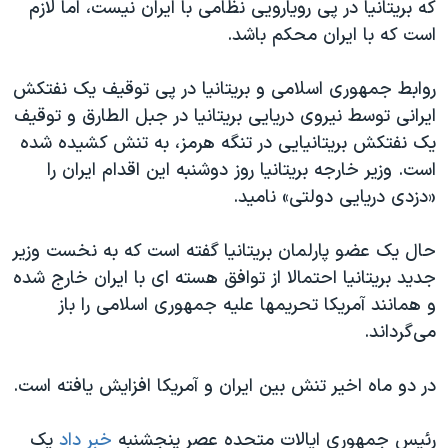
اسرائیل در جنگ
که بریتانیا در پی رویارویی نظامی با ایران نیست، اما لازم
است که با ایران محکم باشد.
نرگس محمدی برنده جایزه نوبل صلح
همایش محافظه‌کاران آمریکا «سی‌پک»
روابط جمهوری اسلامی و بریتانیا در پی توقیف یک نفتکش
صفحه‌های ویژه
ایرانی توسط نیروی دریایی بریتانیا در جبل الطارق و توقیف
یک نفتکش بریتانیایی در تنگه هرمز، به تنش کشیده شده
سفر پرزیدنت ترامپ به چین
است. وزیر خارجه بریتانیا روز دوشنبه این اقدام ایران را
«دزدی دریایی دولتی» نامید.
حال یک عضو پارلمان بریتانیا گفته است که به نخست وزیر
جدید بریتانیا احتمالا از توافق هسته ای با ایران خارج شده
و همانند آمریکا تحریمها علیه جمهوری اسلامی را باز
می‌گرداند.
در دو ماه اخیر تنش بین ایران و آمریکا افزایش یافته است.
رئیس جمهوری ایالات متحده عصر پنجشنبه
خبر داد
یک