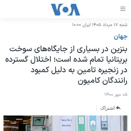
ینکهای
ابل
سترسی
شنبه ۱۷ مرداد ۱۴۰۵ ایران ۱۰:۰۰
خانه
هش
جهان
نسخه سبک وب‌سایت
ه
بنزین در بسیاری از جایگاه‌های سوخت
حتوای
موضوع ها
بریتانیا تمام شده است؛ اختلال گسترده
صلی
برنامه های تلویزیونی
ایران
هش
در زنجیره‌ تامین به دلیل کمبود
جدول برنامه ها
ه
آمریکا
رانندگان کامیون
فحه
صفحه‌های ویژه
جهان
صلی
فرکانس‌های صدای آمریکا
۰۵ مهر ۱۴۰۰
ورزشی
جام جهانی ۲۰۲۶
هش
پخش رادیویی
ه
گزیده‌ها
عملیات خشم حماسی
اشتراک
ستجو
۲۵۰سالگی آمریکا
ویژه برنامه‌ها
یادگیری زبان انگلیسی
ویدیوها
بایگانی برنامه‌های تلویزیونی