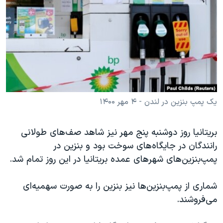
دنبال کنید
مستندها
فرهنگ و زندگی
حقوق شهروندی
انتخابات ریاست جمهوری آمریکا ۲۰۲۴
اقتصادی
حمله جمهوری اسلامی به اسرائیل
رمز مهسا
علم و فناوری
زبانهای مختلف
اسرائیل در جنگ
ورزش زنان در ایران
گالری عکس
اعتراضات زن، زندگی، آزادی
یک پمپ بنزین در لندن - ۴ مهر ۱۴۰۰
آرشیو پخش زنده
مجموعه مستندهای دادخواهی
بریتانیا روز دوشنبه پنج مهر نیز شاهد صف‌های طولانی
تریبونال مردمی آبان ۹۸
رانندگان در جایگاه‌های سوخت بود و بنزین در
دادگاه حمید نوری
پمپ‌‌بنزین‌های شهرهای عمده بریتانیا در این روز تمام شد.
چهل سال گروگان‌گیری
شماری از پمپ‌بنزین‌ها نیز بنزین را به صورت سهمیه‌‌ای
قانون شفافیت دارائی کادر رهبری ایران
می‌فروشند.
اعتراضات مردمی آبان ۹۸