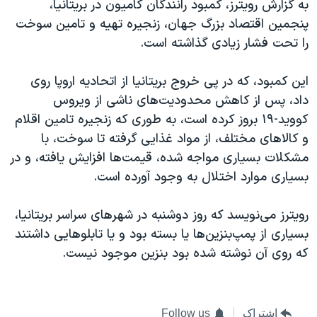
به گزارش رویترز، کمبود رانندگان کامیون‌ در بریتانیا،
اسرائیل در جنگ
پنجمین اقتصاد بزرگ جهان، زنجیره تهیه و تامین سوخت
نرگس محمدی برنده جایزه نوبل صلح
را تحت فشار زیادی گذاشته است.
همایش محافظه‌کاران آمریکا «سی‌پک»
این کمبود، که در پی خروج بریتانیا از اتحادیه اروپا روی
صفحه‌های ویژه
داد، پس از کاهش محدودیت‌های ناشی از ویروس
سفر پرزیدنت ترامپ به چین
کووید-۱۹ بروز کرده است، به طوری که زنجیره‌ تامین اقلام
و کالاهای مختلف، از مواد غذایی گرفته تا سوخت، با
مشکلات بسیاری مواجه شده،‌ قیمت‌ها افزایش یافته، و در
بسیاری موارد اختلال به وجود آورده است.
رویترز می‌نویسد که روز دوشنبه در شهرهای سراسر بریتانیا،
بسیاری از پمپ‌بنزین‌ها یا بسته بود و یا تابلوهایی داشتند
که روی آن نوشته شده بود بنزین موجود نیست.
اشتراک
Follow us