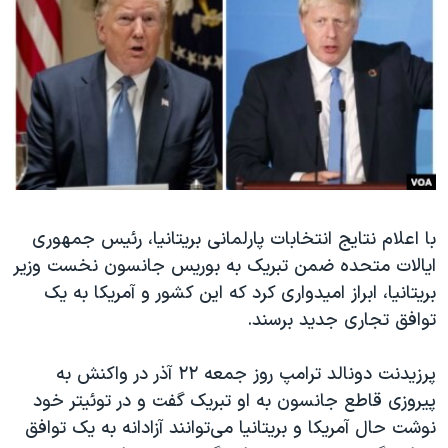
دنبال کنید
مستندها
فرهنگ و زندگی
حقوق شهروندی
انتخابات ریاست جمهوری آمریکا ۲۰۲۴
اقتصادی
حمله جمهوری اسلامی به اسرائیل
رمز مهسا
علم و فناوری
زبانهای مختلف
اسرائیل در جنگ
ورزش زنان در ایران
گالری عکس
اعتراضات زن، زندگی، آزادی
با اعلام نتایج انتخابات پارلمانی بریتانیا، رئیس جمهوری
آرشیو پخش زنده
مجموعه مستندهای دادخواهی
ایالات متحده ضمن تبریک به بوریس جانسون نخست وزیر
تریبونال مردمی آبان ۹۸
بریتانیا، ابراز امیدواری کرد که این کشور و آمریکا به یک
دادگاه حمید نوری
توافق تجاری جدید برسند.
چهل سال گروگان‌گیری
پرزیدنت دونالد ترامپ روز جمعه ۲۲ آذر در واکنش به
قانون شفافیت دارائی کادر رهبری ایران
پیروزی قاطع جانسون به او تبریک گفت و در توئیتر خود
اعتراضات مردمی آبان ۹۸
نوشت حال آمریکا و بریتانیا می‌توانند آزادانه به یک توافق