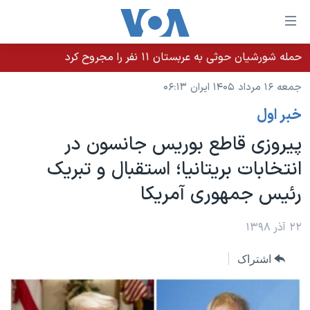
ینکهای
ابل
سترسی
حمله شورشیان حوثی به عربستان ۱۱ نفر را مجروح کرد
خانه
هش
جمعه ۱۶ مرداد ۱۴۰۵ ایران ۰۶:۱۳
نسخه سبک وب‌سایت
ه
خبر اول
حتوای
موضوع ها
صلی
پیروزی قاطع بوریس جانسون در
برنامه های تلویزیونی
ایران
هش
انتخابات بریتانیا؛ استقبال و تبریک
جدول برنامه ها
ه
آمریکا
رئیس جمهوری آمریکا
فحه
صفحه‌های ویژه
جهان
صلی
فرکانس‌های صدای آمریکا
ورزشی
جام جهانی ۲۰۲۶
۲۲ آذر ۱۳۹۸
هش
پخش رادیویی
ه
گزیده‌ها
عملیات خشم حماسی
اشتراک
ستجو
۲۵۰سالگی آمریکا
ویژه برنامه‌ها
یادگیری زبان انگلیسی
ویدیوها
بایگانی برنامه‌های تلویزیونی