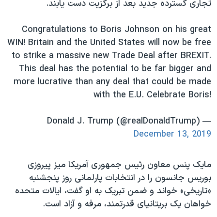
تجاری گسترده جدید بعد از برگزیت دست یابند.
اسرائیل در جنگ
نرگس محمدی برنده جایزه نوبل صلح
Congratulations to Boris Johnson on his great
همایش محافظه‌کاران آمریکا «سی‌پک»
WIN! Britain and the United States will now be free
to strike a massive new Trade Deal after BREXIT.
صفحه‌های ویژه
This deal has the potential to be far bigger and
سفر پرزیدنت ترامپ به چین
more lucrative than any deal that could be made
with the E.U. Celebrate Boris!
— Donald J. Trump (@realDonaldTrump)
December 13, 2019
مایک پنس معاون رئیس جمهوری آمریکا میز پیروزی
بوریس جانسون را در انتخابات پارلمانی روز پنجشنبه
«تاریخی» خواند و ضمن تبریک به او گفت، ایالات متحده
خواهان یک بریتانیای قدرتمند، مرفه و آزاد است.