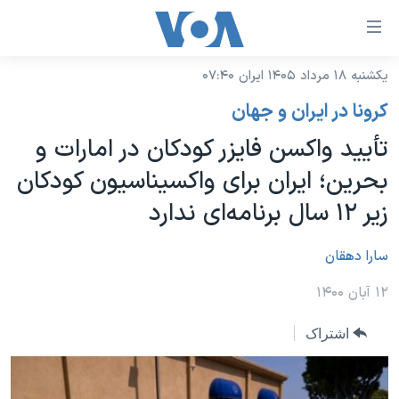
ینکهای
ابل
سترسی
یکشنبه ۱۸ مرداد ۱۴۰۵ ایران ۰۷:۴۰
خانه
هش
کرونا در ایران و جهان
نسخه سبک وب‌سایت
ه
تأیید واکسن فایزر کودکان در امارات و
حتوای
موضوع ها
بحرین؛ ایران برای واکسیناسیون کودکان
صلی
برنامه های تلویزیونی
ایران
هش
زیر ۱۲ سال برنامه‌ای ندارد
جدول برنامه ها
ه
آمریکا
فحه
صفحه‌های ویژه
سارا دهقان
جهان
صلی
فرکانس‌های صدای آمریکا
ورزشی
جام جهانی ۲۰۲۶
۱۲ آبان ۱۴۰۰
هش
پخش رادیویی
ه
گزیده‌ها
عملیات خشم حماسی
اشتراک
ستجو
۲۵۰سالگی آمریکا
ویژه برنامه‌ها
یادگیری زبان انگلیسی
ویدیوها
بایگانی برنامه‌های تلویزیونی