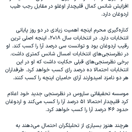
اسرائیل در جنگ
افزایش شانس کمال قلیچدار اوغلو در مقابل رجب طیب
نرگس محمدی برنده جایزه نوبل صلح
اردوغان دارد.
همایش محافظه‌کاران آمریکا «سی‌پک»
کناره‌گیری محرم اینچه اهمیت زیادی در دو روز پایانی
صفحه‌های ویژه
انتخابات دارد. در انتخابات سال ۲۰۱۸، اینجه اصلی ترین
سفر پرزیدنت ترامپ به چین
رقیب اردوغان بود و توانست سی درصد آرا را کسب کند. او
در نظرسنجی‌های انتخابات امسال شانس کمتری داشت.
برخی نظرسنجی‌های قبلی حکایت داشت که او در این
انتخابات احتمالا ده درصد رای کسب خواهد کرد. طرفداران
هر دو نامزد امیدوارند آرای حامیان اینچه را کسب کنند.
موسسه تحقیقاتی ساروس در نظرسنجی جدید خود اعلام
کرد قلیچدار احتمالا ۵۱ درصد آرا را کسب می‌کند و اردوغان
حدود ۴۶ درصد آرا را کسب خواهد کرد.
هرچند هنوز بسیاری از تحلیلگران احتمال می‌دهند به