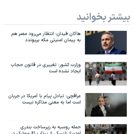
بیشتر بخوانید
هاکان فیدان: انتظار می‌رود مصر هم
به پیمان امنیتی مکه بپیوندد
وزارت کشور: تغییری در قانون حجاب
ایجاد نشده است
عراقچی: تبادل پیام با آمریکا در جریان
است اما به معنی مذاکره نیست
حمله روسیه به زیرساخت بندری
اودسا؛ زلنسکی از پرتاب ۶۱ موشک در