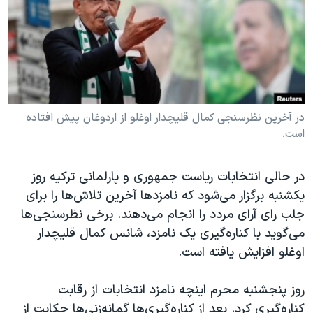
دنبال کنید
مستندها
فرهنگ و زندگی
حقوق شهروندی
انتخابات ریاست جمهوری آمریکا ۲۰۲۴
اقتصادی
حمله جمهوری اسلامی به اسرائیل
رمز مهسا
علم و فناوری
زبانهای مختلف
اسرائیل در جنگ
ورزش زنان در ایران
در آخرین نظرسنجی کمال قلیچدار اوغلو از اردوغان پیش افتاده
است.
گالری عکس
اعتراضات زن، زندگی، آزادی
آرشیو پخش زنده
مجموعه مستندهای دادخواهی
در حالی انتخابات ریاست جمهوری و پارلمانی ترکیه روز
تریبونال مردمی آبان ۹۸
یکشنبه برگزار می‌شود که نامزدها آخرین تلاش‌ها را برای
جلب رای آرای مردد را انجام می‌دهند. برخی نظرسنجی‌ها
دادگاه حمید نوری
می‌گوید با کناره‌گیری یک نامزد، شانس کمال قلیچدار
چهل سال گروگان‌گیری
اوغلو افزایش یافته است.
قانون شفافیت دارائی کادر رهبری ایران
روز پنجشنبه محرم اینچه نامزد انتخابات از رقابت
اعتراضات مردمی آبان ۹۸
کناره‌گیری کرد. بعد از کناره‌گیری‌ها گمانه‌زنی‌ها حکایت از