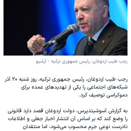
دنبال کنید
مستندها
فرهنگ و زندگی
حقوق شهروندی
انتخابات ریاست جمهوری آمریکا ۲۰۲۴
اقتصادی
حمله جمهوری اسلامی به اسرائیل
رمز مهسا
علم و فناوری
زبانهای مختلف
اسرائیل در جنگ
ورزش زنان در ایران
گالری عکس
اعتراضات زن، زندگی، آزادی
رجب طیب اردوغان، رئیس جمهوری ترکیه - آرشیو
آرشیو پخش زنده
مجموعه مستندهای دادخواهی
رجب طیب اردوغان، رئیس جمهوری ترکیه، روز شنبه ۲۰ آذر
تریبونال مردمی آبان ۹۸
شبکه‌‌های اجتماعی را یکی از تهدیدهای عمده برای
دادگاه حمید نوری
دموکراسی توصیف کرد.
چهل سال گروگان‌گیری
به گزارش آسوشیتدپرس، دولت اردوغان قصد دارد قانونی
قانون شفافیت دارائی کادر رهبری ایران
را وضع کند که بر اساس آن انتشار اخبار جعلی و اطلاعات
اعتراضات مردمی آبان ۹۸
نادرست نوعی جرم محسوب می‌شود، اما منتقدان