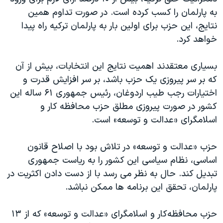
اسرائیل در جنگ
به پارلمان را کسب کرده است. در صورت تداوم همین
نرگس محمدی برنده جایزه نوبل صلح
نتایج، این حزب برای اولین بار به پارلمان ترکیه راه پیدا
خواهد کرد.
همایش محافظه‌کاران آمریکا «سی‌پک»
صفحه‌های ویژه
بسیاری معتقدند اهمیت نتایج این انتخابات، بیش از آن
سفر پرزیدنت ترامپ به چین
که بر سر پیروزی یک حزب باشد، بر سر افزایش قدرت و
اختیارات رجب طیب اردوغان، رئیس جمهوری ۶۱ ساله‌ این
کشور در صورت پیروزی مطلق حزب محافظه کار و
اسلامگرای «عدالت و توسعه» است.
حزب «عدالت و توسعه» در تلاش بود با اصلاح قانون
اساسی، نظام سیاسی این کشور را به ریاست جمهوری
تبدیل کند. حال به نظر می رسد با از دست دادن اکثریت در
پارلمان، تحقق این برنامه ها ممکن نباشد.
حزب محافظه‌کار و اسلامگرای «عدالت و توسعه» که از ۱۳