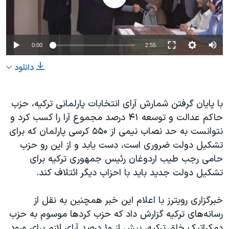
دنبال کنید
مستندها
فرهنگ و زندگی
حقوق شهروندی
انتخابات ریاست جمهوری آمریکا ۲۰۲۴
0:00
2:55
اقتصادی
حمله جمهوری اسلامی به اسرائیل
رمز مهسا
علم و فناوری
دانلود
زبانهای مختلف
اسرائیل در جنگ
ورزش زنان در ایران
با پایان گرفتن شمارش آرای انتخابات پارلمانی ترکیه، حزب
گالری عکس
اعتراضات زن، زندگی، آزادی
حاکم عدالت و توسعه ۴۱ درصد مجموع آرا را کسب کرد و
آرشیو پخش زنده
مجموعه مستندهای دادخواهی
نتوانست به حد نصاب نیمی از ۵۵۰ کرسی پارلمان که برای
تریبونال مردمی آبان ۹۸
تشکیل دولت ضروری است، دست یابد و از این رو حزب
حامی رجب طیب اردوغان رئیس جمهوری ترکیه برای
دادگاه حمید نوری
تشکیل دولت جدید باید با احزاب دیگر ائتلاف کند.
چهل سال گروگان‌گیری
قانون شفافیت دارائی کادر رهبری ایران
خبرگزاری رویترز با اعلام این خبر همچنین به نقل از
رسانه‌های ترکیه گزارش داد که حزب کردها موسوم به حزب
اعتراضات مردمی آبان ۹۸
دمکراتیک خلق ترکیه، بیش از ۱۰ درصد آرای لازم برای ورود