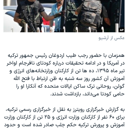
دنبال کنید
مستندها
فرهنگ و زندگی
حقوق شهروندی
انتخابات ریاست جمهوری آمریکا ۲۰۲۴
اقتصادی
حمله جمهوری اسلامی به اسرائیل
رمز مهسا
علم و فناوری
عکس از آرشیو
زبانهای مختلف
اسرائیل در جنگ
ورزش زنان در ایران
همزمان با حضور رجب طیب اردوغان رئیس جمهور ترکیه
گالری عکس
اعتراضات زن، زندگی، آزادی
در آمریکا و در ادامه تحقیقات درباره کودتای نافرجام اواخر
آرشیو پخش زنده
مجموعه مستندهای دادخواهی
تیر ماه ۱۳۹۵، ده ها تن از کارکنان وزارتخانه‌های انرژی و
آموزش آن کشور روز سه شنبه به ظن ارتباط با فتح الله
تریبونال مردمی آبان ۹۸
گولن، روحانی ترک ساکن ایالات متحده که آنکارا او را
دادگاه حمید نوری
حامی کودتا می‌داند، بازداشت شدند.
چهل سال گروگان‌گیری
به گزارش خبرگزاری رویترز به نقل از خبرگزاری رسمی ترکیه،
قانون شفافیت دارائی کادر رهبری ایران
برای ۶۰ نفر از کارکنان وزارت انرژی و ۲۵ تن از کارکنان وزارت
اعتراضات مردمی آبان ۹۸
آموزش و پرورش ترکیه حکم جلب صادر شده است و حدود