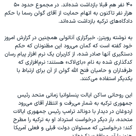
اسرائیل در جنگ
۴۰ نفر هم قبلا بازداشت شده‌اند. در مجموع حدود ۵۰
هزار نفر تاکنون به اتهام حمایت از آقای گولن رسما با حکم
نرگس محمدی برنده جایزه نوبل صلح
دادگاه‌های ترکیه بازداشت شده‌اند.
همایش محافظه‌کاران آمریکا «سی‌پک»
صفحه‌های ویژه
به نوشته رویترز، خبرگزاری آناتولی همچنین در گزارش امروز
خود گفته است که گمان می‌رود این مظنونان که حکم
سفر پرزیدنت ترامپ به چین
دستگیری آنها صادر شده، از کاربران یک نرم افزار پیام رسان
کدگذاری شده به نام «بای‌لاک» هستند؛ نرم‌افزاری که
طرفداران و حامیان فتح الله گولن از آن برای ارتباط با
یکدیگر استفاده می‌کنند.
این روحانی ساکن ایالت پنسلوانیا زمانی متحد رئیس
جمهوری ترکیه به شمار می‌رفت و انتظار آقای می‌رود
اردوغان
در دیدار با دونالد ترامپ رئیس جمهوری ایالات
متحده، بار دیگر درخواست استرداد او به ترکیه را مطرح
کند؛ درخواستی که مسئولان دولت قبلی و فعلی آمریکا