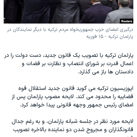
دنبال کنید
مستندها
فرهنگ و زندگی
حقوق شهروندی
انتخابات ریاست جمهوری آمریکا ۲۰۲۴
اقتصادی
حمله جمهوری اسلامی به اسرائیل
درگیری اعضای حزب جمهوریخواه مردم ترکیه با دیگر نمایندگان در
پارلمان ترکیه - ۱۵ فوریه
رمز مهسا
علم و فناوری
زبانهای مختلف
اسرائیل در جنگ
ورزش زنان در ایران
پارلمان ترکیه با تصویب یک قانون جدید، دست دولت را در
گالری عکس
اعتراضات زن، زندگی، آزادی
اعمال قدرت بر شورای انتصاب و نظارت بر قضات و
دادستان ها باز می گذارد.
آرشیو پخش زنده
مجموعه مستندهای دادخواهی
تریبونال مردمی آبان ۹۸
اپوزیسیون ترکیه می گوید قانون جدید استقلال قوه
دادگاه حمید نوری
قضاییه را محدود می کند. لایحه مصوب پارلمان پس از
امضای رئیس جمهور وجهه قانونی پیدا خواهد کرد.
چهل سال گروگان‌گیری
قانون شفافیت دارائی کادر رهبری ایران
لایحه مورد نظر در جلسه شبانه پارلمان، و به رغم جدال
اعتراضات مردمی آبان ۹۸
قانونگذاران و مجروح شدن دو نماینده بالاخره تصویب