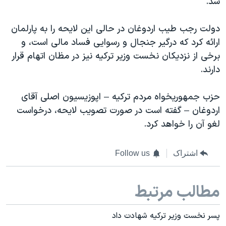
شد.
اسرائیل در جنگ
نرگس محمدی برنده جایزه نوبل صلح
دولت رجب طیب اردوغان در حالی این لایحه را به پارلمان
همایش محافظه‌کاران آمریکا «سی‌پک»
ارائه کرد که درگیر جنجال و رسوایی فساد مالی است، و
برخی از نزدیکان نخست وزیر ترکیه نیز در مظان اتهام قرار
صفحه‌های ویژه
دارند.
سفر پرزیدنت ترامپ به چین
حزب جمهوریخواه مردم ترکیه – اپوزیسیون اصلی آقای
اردوغان – گفته است در صورت تصویب لایحه، درخواست
لغو آن را خواهد کرد.
اشتراک
Follow us
مطالب مرتبط
پسر نخست وزیر ترکیه شهادت داد