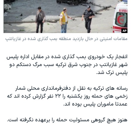
دنبال کنید
مستندها
فرهنگ و زندگی
حقوق شهروندی
انتخابات ریاست جمهوری آمریکا ۲۰۲۴
اقتصادی
حمله جمهوری اسلامی به اسرائیل
رمز مهسا
علم و فناوری
مقامات امنیتی در حال بازدید منطقه بمب گذاری شده در غازیانتپ
زبانهای مختلف
اسرائیل در جنگ
ورزش زنان در ایران
انفجار یک خودروی بمب گذاری شده در مقابل اداره پلیس
گالری عکس
اعتراضات زن، زندگی، آزادی
شهر غازیانتپ در جنوب شرق ترکیه سبب مرگ دستکم دو
آرشیو پخش زنده
مجموعه مستندهای دادخواهی
پلیس ترک شد.
تریبونال مردمی آبان ۹۸
رسانه های ترکیه به نقل از دفترفرمانداری محلی شمار
دادگاه حمید نوری
زخمی های حمله روز یکشنبه را ۲۲ نفر گزارش کرده اند که
چهل سال گروگان‌گیری
عمدتا ماموران پلیس بوده اند.
قانون شفافیت دارائی کادر رهبری ایران
هنوز هیچ گروهی مسئولیت حمله را برعهده نگرفته است.
اعتراضات مردمی آبان ۹۸