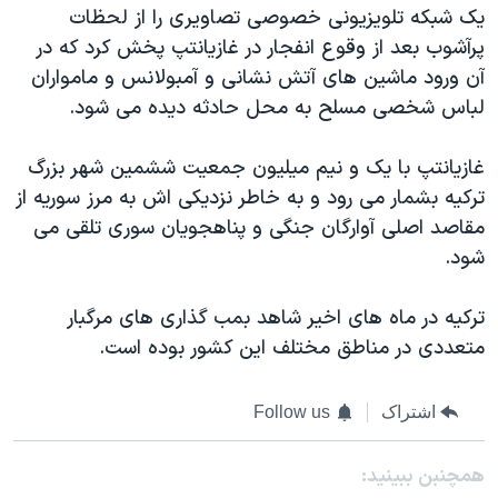
اسرائیل در جنگ
یک شبکه تلویزیونی خصوصی تصاویری را از لحظات
پرآشوب بعد از وقوع انفجار در غازیانتپ پخش کرد که در
نرگس محمدی برنده جایزه نوبل صلح
آن ورود ماشین های آتش نشانی و آمبولانس و مامواران
همایش محافظه‌کاران آمریکا «سی‌پک»
لباس شخصی مسلح به محل حادثه دیده می شود.
صفحه‌های ویژه
غازیانتپ با یک و نیم میلیون جمعیت ششمین شهر بزرگ
سفر پرزیدنت ترامپ به چین
ترکیه بشمار می رود و به خاطر نزدیکی اش به مرز سوریه از
مقاصد اصلی آوارگان جنگی و پناهجویان سوری تلقی می
شود.
ترکیه در ماه های اخیر شاهد بمب گذاری های مرگبار
متعددی در مناطق مختلف این کشور بوده است.
اشتراک
Follow us
همچنبن ببینید: