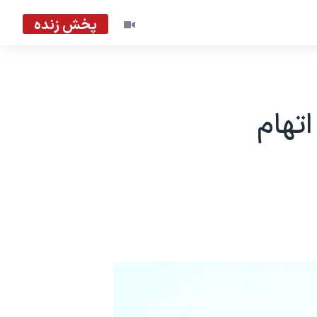
پخش زنده
 اتهام