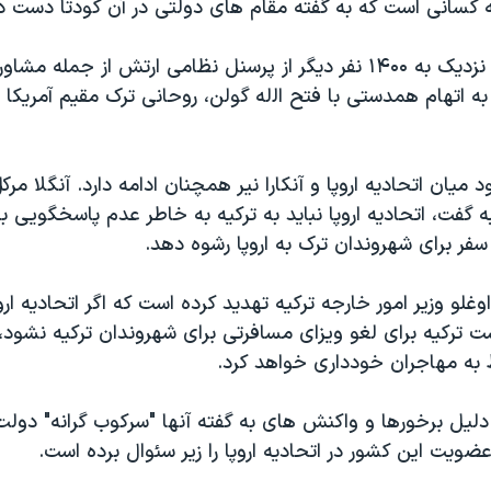
 کسانی است که به گفته مقام های دولتی در آن کودتا دست دا
روز يکشنبه هم، نزديک به ۱۴۰۰ نفر ديگر از پرسنل نظامی ارتش از 
اتهام همدستی با فتح اﻟله گولن، روحانی ترک مقيم آمريکا از ک
يان اتحاديه اروپا و آنکارا نیر همچنان ادامه دارد. آنگلا مر
ه گفت، اتحاديه اروپا نبايد به ترکيه به خاطر عدم پاسخگويی
 سفر برای شهروندان ترک به اروپا رشوه دهد.
لو وزير امور خارجه ترکيه تهديد کرده است که اگر اتحاديه ارو
 ترکيه برای لغو ويزای مسافرتی برای شهروندان ترکيه نشود، 
ط به مهاجران خودداری خواهد کرد.
ه دلیل برخورها و واکنش های به گفته آنها "سرکوب گرانه" دولت
ويت این کشور در اتحاديه اروپا را زير سئوال برده است.