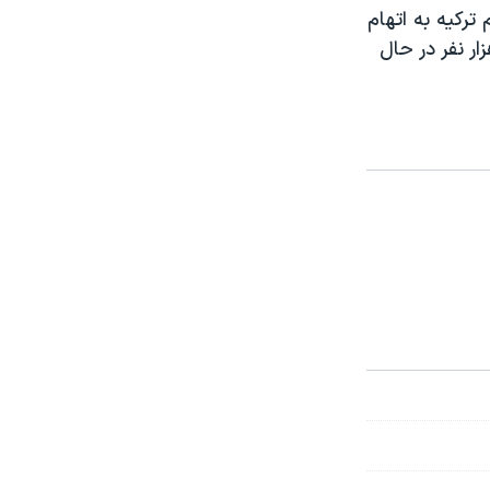
ن بيش از ۵۰ هزار نفر از مردم ترکيه به اتهام
ا کودتا و همدستی با فتح اﻟله گولن از کار بيکار شده اند و بيش از ۱۸هزار نفر در حال