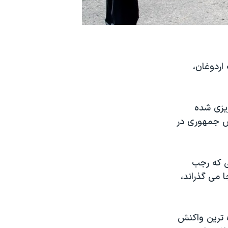
ب اردوغان،
ريزی شده
 رئيس جمهوری در
ی که رجب
 می گذراند،
ودتای ۲۵ تیر ماه، اين تازه ترين واکنش