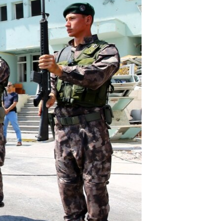
مستندها
فرهنگ و زندگی
حقوق شهروندی
انتخابات ریاست جمهوری آمریکا ۲۰۲۴
اقتصادی
حمله جمهوری اسلامی به اسرائیل
رمز مهسا
علم و فناوری
اسرائیل در جنگ
ورزش زنان در ایران
گالری عکس
اعتراضات زن، زندگی، آزادی
آرشیو پخش زنده
مجموعه مستندهای دادخواهی
تریبونال مردمی آبان ۹۸
دادگاه حمید نوری
چهل سال گروگان‌گیری
قانون شفافیت دارائی کادر رهبری ایران
اعتراضات مردمی آبان ۹۸
اسرائیل در جنگ