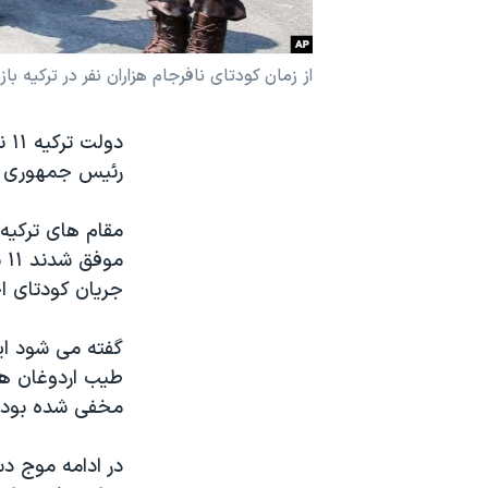
نرگس محمدی برنده جایزه نوبل صلح
همایش محافظه‌کاران آمریکا «سی‌پک»
از زمان کودتای نافرجام هزاران نفر در ترکیه با
صفحه‌های ویژه
دو
سفر پرزیدنت ترامپ به چین
رئيس جمهوری آن
مقام های ترکيه 
مو
جريان کودتای اخ
گفته می شود اي
طيب اردوغان هن
مخفی شده بودن