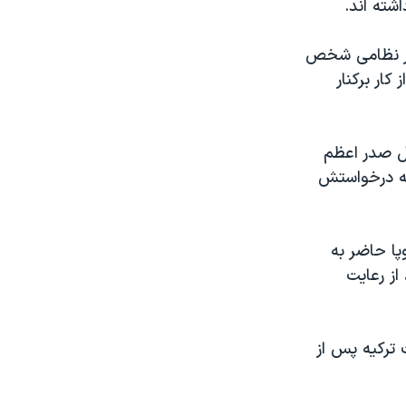
شته اند.
جمله مشاور نظامی شخص
ار برکنار
کل صدر اعظم
 به درخواستش
پا حاضر به
از رعايت
 ترکيه پس از