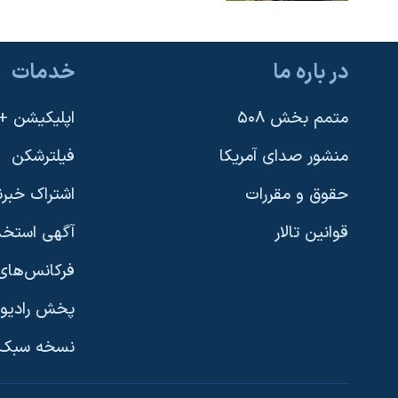
در باره ما
خدمات
متمم بخش ۵۰۸
اپلیکیشن +VOA
منشور صدای آمریکا
فیلترشکن
حقوق و مقررات
اشتراک خبرن
قوانین تالار
آگهی استخد
فرکانس‌های 
پخش رادیو
یادگیری زبان انگلیسی
نسخه سبک 
دنبال کنید