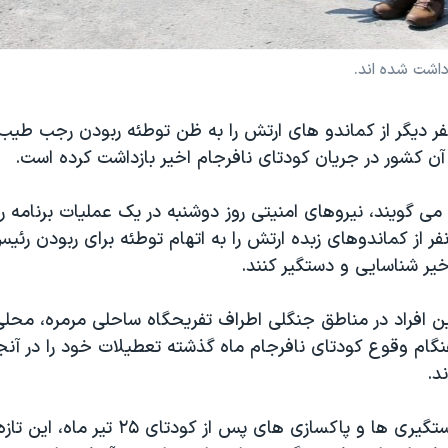
زداشت شده اند.
لت ترکيه ۱۱ نفر ديگر از کماندو های ارتش را به ظن توطئه ربودن رجب طي
 کشور در جريان کودتای نافرجام اخير بازداشت کرده است.
می گويند، نيروهای امنيتی روز دوشنبه در يک عمليات برنامه 
فق شدند ۱۱ نفر از کماندوهای زبده ارتش را به اتهام توطئه برای ربودن
یر شناسایی و دستگیر کنند.
ن افراد در مناطق جنگلی اطراف تفريحگاه ساحلی مرمره، محل
گام وقوع کودتای نافرجام ماه گذشته تعطيلات خود را در آنجا
د.
در ادامه موج دستگيری ها و پاکسازی های پس از ک