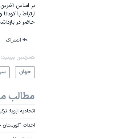
حاضر در بازداشت
اشتراک
همچنبن ببینید:
جهان
سرخ
مطالب مر
اتحادیه اروپا: تر
احداث "گورستان خا