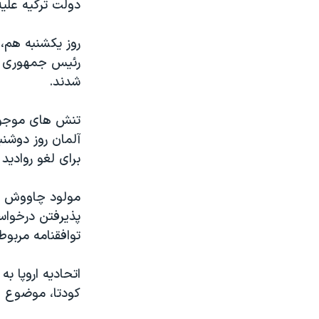
دولت ترکيه عليه
رئيس جمهوری به 
شدند.
تنش های موجود م
آلمان روز دوشنب
برای لغو رواديد
مولود چاووش اوغ
پذيرفتن درخواست
توافقنامه مربو
اتحاديه اروپا ب
کودتا، موضوع عض