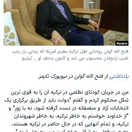
دنبال کنید
مستندها
فرهنگ و زندگی
حقوق شهروندی
انتخابات ریاست جمهوری آمریکا ۲۰۲۴
اقتصادی
حمله جمهوری اسلامی به اسرائیل
رمز مهسا
علم و فناوری
زبانهای مختلف
اسرائیل در جنگ
ورزش زنان در ایران
فتح اﻟله گولن روحانی اهل ترکیه مقیم آمریکا که زمانی یار رجب
طیب اردوغان محسوب می شد و اکنون منتقد او _ آرشیو
گالری عکس
اعتراضات زن، زندگی، آزادی
آرشیو پخش زنده
مجموعه مستندهای دادخواهی
یادداشتی
از
فتح اﻟله گولن
در نیویورک تایمز
تریبونال مردمی آبان ۹۸
دادگاه حمید نوری
من در جریان کودتای نظامی در ترکیه آن را به قوی ترین
شکل محکوم کردم و گفتم "دولت باید از طریق برگزاری یک
چهل سال گروگان‌گیری
انتخابات آزاد و منصفانه در دست گرفته شود، نه با زور" و
قانون شفافیت دارائی کادر رهبری ایران
"از خداوند خواستم به خاطر ترکیه، به خاطر شهروندان
اعتراضات مردمی آبان ۹۸
ترکیه، و تمام آنهایی که در حال حاضر در ترکیه هستند،