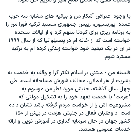
وضعیت فعلی به شکلی صلح آمیز و سریع حل شود."
اسرائیل در جنگ
نرگس محمدی برنده جایزه نوبل صلح
با وجود اعتراض آشکار من و بیانیه های مشابه سه حزب
همایش محافظه‌کاران آمریکا «سی‌پک»
عمده اپوزیسیون، رییس جمهوری مستبد ترکیه فورا من را
به برنامه ریزی برای کودتا متهم کرد و از ایالات متحده
صفحه‌های ویژه
خواسته است که از خانه ام در پنسیلوانیا که از سال ۱۹۹۹
سفر پرزیدنت ترامپ به چین
در آن در یک تبعید خود خواسته زندگی کرده ام به ترکیه
مسترد شوم.
فلسفه من - مبتنی بر اسلام تکثر گرا و وقف به خدمت به
بشریت از هر ایمانی، مخالف شورش مسلحانه است. طی
چهل سال گذشته، جنبش مورد نظر من موسوم به
"هزمت" یا خدمت تعهد خود را به تشکیل دولتی که
مشروعیت اش را از خواست مردم گرفته باشد نشان داده
است. داوطلبان فعال در جنبش هزمت در بیش از ۱۵۰
کشور جهان در حال سرمایه گذاری در آموزش نوین و ارائه
خدمات عمومی هستند.