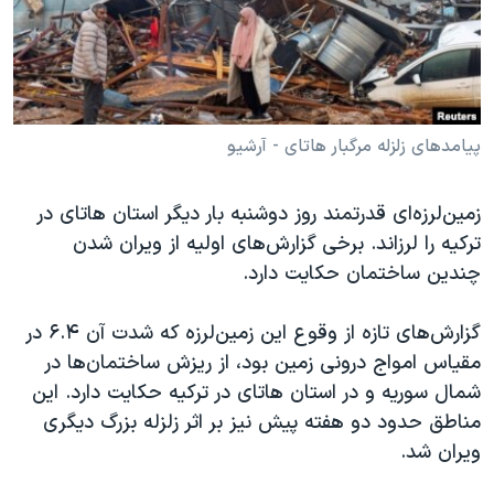
دنبال کنید
مستندها
فرهنگ و زندگی
حقوق شهروندی
انتخابات ریاست جمهوری آمریکا ۲۰۲۴
اقتصادی
حمله جمهوری اسلامی به اسرائیل
رمز مهسا
علم و فناوری
پیامدهای زلزله مرگبار هاتای - آرشیو
زبانهای مختلف
اسرائیل در جنگ
ورزش زنان در ایران
زمین‌لرزه‌ای قدرتمند روز دوشنبه بار دیگر استان هاتای در
گالری عکس
اعتراضات زن، زندگی، آزادی
ترکیه را لرزاند. برخی گزارش‌های اولیه از ویران شدن
آرشیو پخش زنده
مجموعه مستندهای دادخواهی
چندین ساختمان حکایت دارد.
تریبونال مردمی آبان ۹۸
گزارش‌های تازه از وقوع این زمین‌لرزه که شدت آن ۶.۴ در
دادگاه حمید نوری
مقیاس امواج درونی زمین بود، از ریزش ساختمان‌ها در
چهل سال گروگان‌گیری
شمال سوریه و در استان هاتای در ترکیه حکایت دارد. این
مناطق حدود دو هفته پیش نیز بر اثر زلزله‌ بزرگ دیگری
قانون شفافیت دارائی کادر رهبری ایران
ویران شد.
اعتراضات مردمی آبان ۹۸