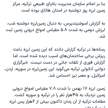
اسرائیل در جنگ
بنا بر اعلام سازمان مدیریت بلایای طبیعی ترکیه، مرکز
زمین لرزه روز دوشنبه در استان هاتای بوده است.
نرگس محمدی برنده جایزه نوبل صلح
همایش محافظه‌کاران آمریکا «سی‌پک»
به گزارش آسوشیتدپرس، به دنبال زمین‌لرزه دوشنبه شب،
صفحه‌های ویژه
لرزش دومی به شدت ۵.۸ مقیاس امواج درونی زمین ثبت
شد.
سفر پرزیدنت ترامپ به چین
رسانه‌ها در ترکیه گزارش دادند که این زمین لرزه باعث
ریزش برخی ساختمان‌های آسیب دیده شده است، اما
گزارش فوری از تلفات جانی در دست نیست. خبرگزاری
دولتی آناتولی ترکیه می‌گوید این زمین‌لرزه در سوریه، اردن،
اسرائيل، و مصر نیز احساس شد.
زمین لرزه ۱۷ بهمن با شدت ۷.۸ مقیاس امواج درونی
زمین نزدیک به ۴۵هزار نفر را در ترکیه و سوریه کشت.
مقامات ترکیه از آن زمان تاکنون بیش از ۶هزار پس لرزه