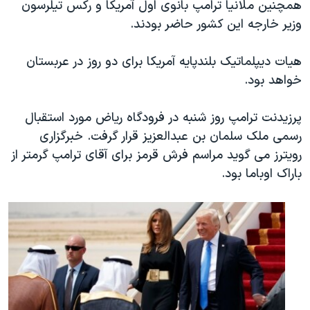
اسرائیل در جنگ
همچنین ملانیا ترامپ بانوی اول آمریکا و رکس تیلرسون
وزیر خارجه این کشور حاضر بودند.
نرگس محمدی برنده جایزه نوبل صلح
همایش محافظه‌کاران آمریکا «سی‌پک»
هیات دیپلماتیک بلندپایه آمریکا برای دو روز در عربستان
صفحه‌های ویژه
خواهد بود.
سفر پرزیدنت ترامپ به چین
پرزیدنت ترامپ روز شنبه در فرودگاه ریاض مورد استقبال
رسمی ملک سلمان بن عبدالعزیز قرار گرفت. خبرگزاری
رویترز می گوید مراسم فرش قرمز برای آقای ترامپ گرمتر از
باراک اوباما بود.