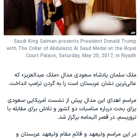
دنبال کنید
مستندها
فرهنگ و زندگی
حقوق شهروندی
انتخابات ریاست جمهوری آمریکا ۲۰۲۴
اقتصادی
حمله جمهوری اسلامی به اسرائیل
رمز مهسا
علم و فناوری
Saudi King Salman presents President Donald Trump
زبانهای مختلف
with The Collar of Abdulaziz Al Saud Medal at the Royal
اسرائیل در جنگ
ورزش زنان در ایران
Court Palace, Saturday, May 20, 2017, in Riyadh.
گالری عکس
اعتراضات زن، زندگی، آزادی
آرشیو پخش زنده
مجموعه مستندهای دادخواهی
ملک سلمان پادشاه سعودی مدال «ملک عبدالعزیز» که
عالی‌ترین نشان عربستان است را به گردن ترامپ انداخت.
تریبونال مردمی آبان ۹۸
دادگاه حمید نوری
مراسم اهدای این مدال پیش از نشست آمریکایی-سعودی
چهل سال گروگان‌گیری
برای بحث درباره مناسبات دو کشور و تلاش برای مقابله با
تروریسم، در قصر الیمامه برگزار شد.
قانون شفافیت دارائی کادر رهبری ایران
اعتراضات مردمی آبان ۹۸
در این مراسم ولیعهد و قائم مقام ولیعهد عربستان و