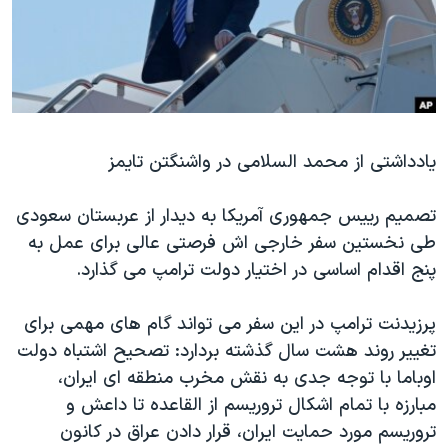
دنبال کنید
مستندها
فرهنگ و زندگی
حقوق شهروندی
انتخابات ریاست جمهوری آمریکا ۲۰۲۴
اقتصادی
حمله جمهوری اسلامی به اسرائیل
رمز مهسا
علم و فناوری
زبانهای مختلف
یادداشتی از محمد السلامی در واشنگتن تایمز
اسرائیل در جنگ
ورزش زنان در ایران
گالری عکس
اعتراضات زن، زندگی، آزادی
تصمیم رییس جمهوری آمریکا به دیدار از عربستان سعودی
آرشیو پخش زنده
مجموعه مستندهای دادخواهی
طی نخستین سفر خارجی اش فرصتی عالی برای عمل به
پنج اقدام اساسی در اختیار دولت ترامپ می گذارد.
تریبونال مردمی آبان ۹۸
دادگاه حمید نوری
پرزیدنت ترامپ در این سفر می تواند گام های مهمی برای
چهل سال گروگان‌گیری
تغییر روند هشت سال گذشته بردارد: تصحیح اشتباه دولت
اوباما با توجه جدی به نقش مخرب منطقه ای ایران،
قانون شفافیت دارائی کادر رهبری ایران
مبارزه با تمام اشکال تروریسم از القاعده تا داعش و
اعتراضات مردمی آبان ۹۸
تروریسم مورد حمایت ایران، قرار دادن عراق در کانون