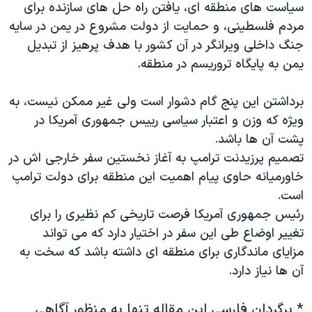
اسرائیل در جنگ
سیاست های منطقه ای، یافتن راه حل های سازنده برای
مردم فلسطینی، و حمایت از دولت مشروع در یمن در سایه
نرگس محمدی برنده جایزه نوبل صلح
جنگ داخلی ویرانگر در آن کشور با هدف پرهیز از تبدیل
همایش محافظه‌کاران آمریکا «سی‌پک»
یمن به پایگاه تروریسم در منطقه.
صفحه‌های ویژه
برداشتن این پنج گام دشوار است ولی غیر ممکن نیست، به
سفر پرزیدنت ترامپ به چین
ویژه که وزن و اعتبار سیاسی رییس جمهوری آمریکا در
پشت آن ها باشد.
تصمیم پرزیدنت ترامپ به آغاز نخستین سفر خارجی اش در
خاورمیانه حاوی پیام اهمیت این منطقه برای دولت ترامپ
است.
رئیس جمهوری آمریکا فرصت تاریخی کم نظیری را برای
تغییر اوضاع طی این سفر در اختیار دارد که می تواند
مزایای ماندگاری برای منطقه ای داشته باشد که سخت به
آن ها نیاز دارد.
*
برگردان فارسی این مقاله تنها به منظور آگاهی