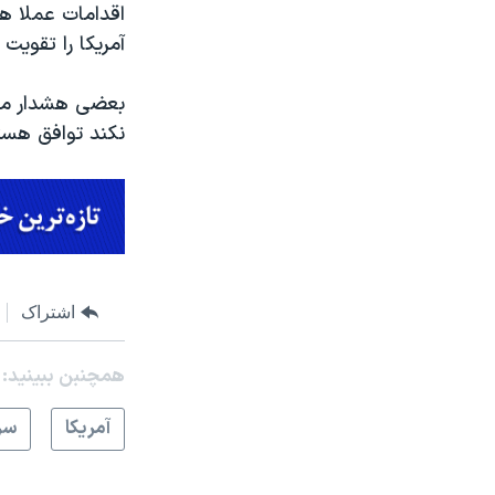
اقدامات عملا هی
آمریکا را تقویت
بعضی هشدار می د
نکند توافق هست
اشتراک
همچنبن ببینید:
آمريکا
سر