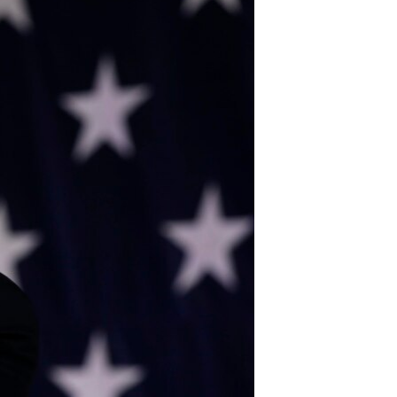
مستندها
فرهنگ و زندگی
حقوق شهروندی
انتخابات ریاست جمهوری آمریکا ۲۰۲۴
اقتصادی
حمله جمهوری اسلامی به اسرائیل
رمز مهسا
علم و فناوری
اسرائیل در جنگ
ورزش زنان در ایران
گالری عکس
اعتراضات زن، زندگی، آزادی
آرشیو پخش زنده
مجموعه مستندهای دادخواهی
تریبونال مردمی آبان ۹۸
دادگاه حمید نوری
چهل سال گروگان‌گیری
قانون شفافیت دارائی کادر رهبری ایران
اعتراضات مردمی آبان ۹۸
اسرائیل در جنگ