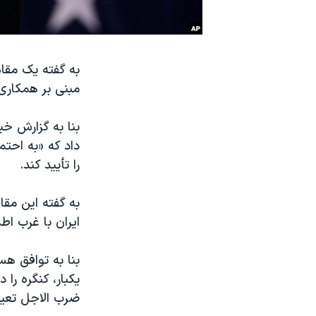
نرگس محمدی برنده جایزه نوبل صلح
همایش محافظه‌کاران آمریکا «سی‌پک»
به گفته یک مقام
صفحه‌های ویژه
مبنی بر همکاری 
سفر پرزیدنت ترامپ به چین
داد که «به احتم
را تأیید کند.
به گفته این مق
ایران با غرب اط
ضرب الاجل تعیی