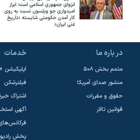
انزوای جمهوری اسلامی است؛ ابراز
امیدواری جو ویلسون نسبت به روی
کار آمدن حکومتی شایسته «تاریخ
غنی ایران»
در باره ما
خدمات
متمم بخش ۵۰۸
اپلیکیشن +VOA
منشور صدای آمریکا
فیلترشکن
حقوق و مقررات
اشتراک خبرن
قوانین تالار
آگهی استخد
فرکانس‌های 
پخش رادیو