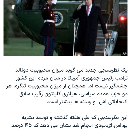
دنبال کنید
مستندها
فرهنگ و زندگی
حقوق شهروندی
انتخابات ریاست جمهوری آمریکا ۲۰۲۴
اقتصادی
حمله جمهوری اسلامی به اسرائیل
رمز مهسا
علم و فناوری
زبانهای مختلف
اسرائیل در جنگ
ورزش زنان در ایران
گالری عکس
اعتراضات زن، زندگی، آزادی
آرشیو پخش زنده
مجموعه مستندهای دادخواهی
یک نظرسنجی جدید می گوید میزان محبوبیت دونالد
ترامپ رئیس جمهوری آمریکا در میان مردم این کشور
تریبونال مردمی آبان ۹۸
چشمگیر نیست اما همچنان از میزان محبوبیت کنگره، هر
دادگاه حمید نوری
دو حزب عمده سیاسی، هیلاری کلینتون رقیب سابق
چهل سال گروگان‌گیری
انتخاباتی اش، و رسانه ها بیشتر است.
قانون شفافیت دارائی کادر رهبری ایران
این نظرسنجی که طی هفته گذشته و توسط نشریه
اعتراضات مردمی آبان ۹۸
یو.اس.ای.تودی انجام شد نشان می دهد که ۴۵ درصد