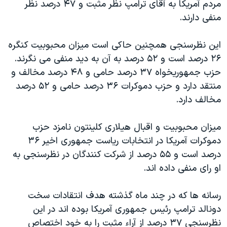
اسرائیل در جنگ
مردم آمریکا به آقای ترامپ نظر مثبت و ۴۷ درصد نظر
منفی دارند.
نرگس محمدی برنده جایزه نوبل صلح
همایش محافظه‌کاران آمریکا «سی‌پک»
این نظرسنجی همچنین حاکی است میزان محبوبیت کنگره
صفحه‌های ویژه
۲۶ درصد است و ۵۲ درصد به آن به دید منفی می نگرند.
حزب جمهوریخواه ۳۷ درصد حامی و ۴۸ درصد مخالف و
سفر پرزیدنت ترامپ به چین
منتقد دارد و حزب دموکرات ۳۶ درصد حامی و ۵۲ درصد
مخالف دارد.
میزان محبوبیت و اقبال هیلاری کلینتون نامزد حزب
دموکرات آمریکا در انتخابات ریاست جمهوری اخیر ۳۶
درصد است و ۵۵ درصد از شرکت کنندگان در نظرسنجی به
او رای منفی داده اند.
رسانه ها که در چند ماه گذشته هدف انتقادات سخت
دونالد ترامپ رئیس جمهوری آمریکا بوده اند در این
نظرسنجی ۳۷ درصد از آراء مثبت را به خود اختصاص