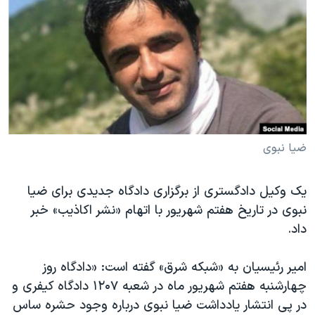
دنبال کنید
مستندها
فرهنگ و زندگی
حقوق شهروندی
انتخابات ریاست جمهوری آمریکا ۲۰۲۴
اقتصادی
حمله جمهوری اسلامی به اسرائیل
رمز مهسا
علم و فناوری
زبانهای مختلف
اسرائیل در جنگ
ورزش زنان در ایران
گالری عکس
اعتراضات زن، زندگی، آزادی
ضیا نبوی
آرشیو پخش زنده
مجموعه مستندهای دادخواهی
یک وکیل دادگستری از برگزاری دادگاه جدیدی برای ضیا
تریبونال مردمی آبان ۹۸
نبوی در تاریخ هفتم شهریور با اتهام «نشر اکاذیب» خبر
دادگاه حمید نوری
داد.
چهل سال گروگان‌گیری
امیر رئیسیان به «شبکه شرق» گفته است: «دادگاه روز
قانون شفافیت دارائی کادر رهبری ایران
چهارشنبه هفتم شهریور ماه در شعبه ۱۲۰۷ دادگاه کیفری و
اعتراضات مردمی آبان ۹۸
در پی انتشار یادداشت ضیا نبوی درباره وجود حشره ساس