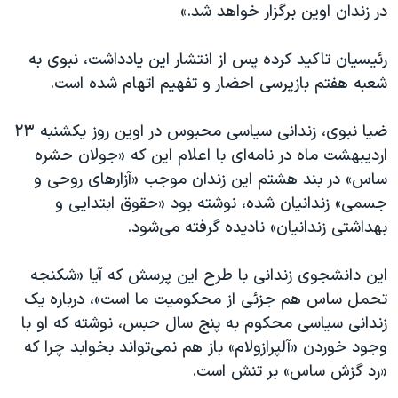
اسرائیل در جنگ
در زندان اوین برگزار خواهد شد.»
نرگس محمدی برنده جایزه نوبل صلح
رئیسیان تاکید کرده پس از انتشار این یادداشت، نبوی به
همایش محافظه‌کاران آمریکا «سی‌پک»
شعبه هفتم بازپرسی احضار و تفهیم اتهام شده است.
صفحه‌های ویژه
ضیا نبوی، زندانی سیاسی محبوس در اوین روز یکشنبه ۲۳
سفر پرزیدنت ترامپ به چین
اردیبهشت ماه در نامه‌ای با اعلام این که «جولان حشره
ساس» در بند هشتم این زندان موجب «آزارهای روحی و
جسمی» زندانیان شده، نوشته بود «حقوق ابتدایی و
بهداشتی زندانیان» نادیده گرفته می‌شود.
این دانشجوی زندانی با طرح این پرسش که آیا «شکنجه
تحمل ساس هم جزئی از محکومیت ما است»، درباره یک
زندانی سیاسی محکوم به پنج سال حبس، نوشته که او با
وجود خوردن «آلپرازولام» باز هم نمی‌تواند بخوابد چرا که
«رد گزش ساس» بر تنش است.