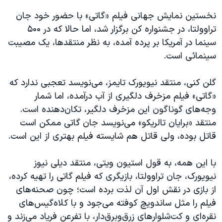
نخستین نمایش جهانی فیلم «گاتی» با حضور خود جان
تراوولتا، در جشنواره کن برگزار شد، اما حالا که در ۵۰۰
سینما در آمریکا بر پرده آمده، به نظر منتقدها، یک مصیبت
سینمائی است.
گلن کنی، منتقد نیویورک تایمز، می‌نویسد تعجبی ندارد که
«گاتی» فیلم مزخرف دلگیری از آب درآمده، اما شمار
وجه‌های گوناگون این مزخرف دلگیر،‌ تکان‌دهنده است.
منتقد «برایان تالریکو»‌ می‌نویسد جان گاتی ممکن است
قاتل بوده،‌ ولی قاتل هم شایسته فیلم بهتری از این است.
با این همه، به قول استیون ویتی،‌‌ منتقد دیلی ‌نیوز
نیویورک، جان تراوولتا، بازیگری که فیلم گاتی را تهیه کرده،
از بازی در نقش اول آن لذت برده است؛ چون صحنه‌های
فیلم را مثل ساندویچ کوفته می‌جود و با کلاه‌گیس‌های
نقره‌ای و کت‌شلوارهای زرق‌و‌برق‌دار، با تفرعن فریاد می‌زند و