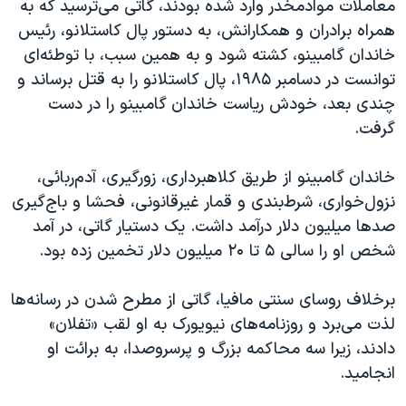
معاملات موادمخدر وارد شده بودند،‌ گاتی می‌ترسید که به
همراه برادران و همکارانش، به دستور پال کاستلانو، رئیس
خاندان گامبینو، کشته شود و به همین سبب، با توطئه‌ای
توانست در دسامبر ۱۹۸۵، پال کاستلانو را به قتل برساند و
چندی بعد، خودش ریاست خاندان گامبینو را در دست
گرفت.
خاندان گامبینو از طریق کلاهبرداری، زورگیری، آدم‌ربائی،
نزول‌خواری، شرط‌بندی و قمار غیرقانونی، فحشا و باج‌گیری
صدها میلیون دلار درآمد داشت. یک دستیار گاتی،‌ در آمد
شخص او را سالی ۵ تا ۲۰ میلیون دلار تخمین زده بود.
برخلاف روسای سنتی مافیا، گاتی از مطرح شدن در رسانه‌ها
لذت می‌برد و روزنامه‌های نیویورک به او لقب «تفلان»‌
دادند، زیرا سه محاکمه بزرگ و پرسروصدا، به برائت او
انجامید.