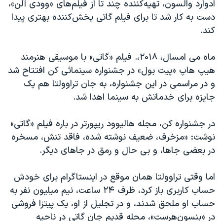
ادوارد والسون، تهیه‌کننده چند تا از فیلم‌های «وودی آلن»،
دست به کار شد تا برای فیلم گاتی پخش‌کننده بهتری پیدا
کند.
ماه می امسال، ۲۰۱۸،. فیلم «گاتی» با موسیقی هنرمند
هیپ هاپ «پیت بول»‌ در جشنواره سینمائی کن افتتاح شد
و در مراسمی در این جشنواره، به جان تراوولتا هم یک
جایزه برای خدماتش به سینما اهدا شد.
در جشنواره کن،‌ مجله هالیوود ریپورتر در باره فیلم «گاتی»
نوشت: «مزخرف، ضعیف نوشته شده، فاقد تنش، مسخره
در بعضی‌ جاها، و بی حال و رمق در جاهای دیگر.
اما وقتی تراوولتا همان موقع در اینستاگرام برای خودش
حساب کاربری باز کرد، ظرف ۲۴ ساعت، نیم میلیون نفر به
حساب او ملحق شدند،‌ و در تجلیل از او، یک پیتزا فروشی
در «بنسون‌هرست»، محله قدیم جان گاتی در ناحیه