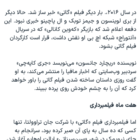
در سال ۲۰۱۶،. بار دیگر فیلم «گاتی» خبر ساز شد. حالا دیگر
از بری لوینسون و جیمز توبک و ال پاچینو خبری نبود. این
دفعه اعلام شد که بازیگر «که‌وین کانالی» که در سریال
«آنتوراج»‌ شبکه اچ بی او نقش داشت، قرار است کارگردان
فیلم گاتی بشود.
نویسنده «ریچارد جانسون» می‌نویسد «جری کاپه‌چی»
سردبیر وب‌سایتی که اخبار مافیا را منتشر می‌کند، به او
گفت روزی داستان ساخته شدن فیلم گاتی را باور خواهد
کرد که آن را به چشم خودش روی پرده ببیند.
هفت ماه فیلمبرداری
اما فیلمبرداری فیلم «گاتی» با شرکت جان تراوولتا، تنها
کسی که ده سال به پای آن صبر کرده بود، سرانجام به
جای نیویورک در شهر «سین‌سیناتی» ایالت اوهایو آغاز شد،