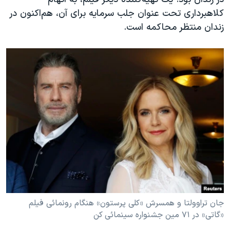
اسرائیل در جنگ
کلاهبرداری تحت عنوان جلب سرمایه برای آن، هم‌اکنون در
نرگس محمدی برنده جایزه نوبل صلح
زندان منتظر محاکمه است.
همایش محافظه‌کاران آمریکا «سی‌پک»
صفحه‌های ویژه
سفر پرزیدنت ترامپ به چین
جان تراوولتا و همسرش «کلی پرستون» هنگام رونمائی فیلم
«گاتی» در ۷۱ مین جشنواره سینمائی کن