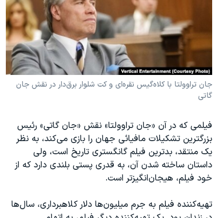
دنبال کنید
مستندها
فرهنگ و زندگی
حقوق شهروندی
انتخابات ریاست جمهوری آمریکا ۲۰۲۴
اقتصادی
حمله جمهوری اسلامی به اسرائیل
رمز مهسا
علم و فناوری
زبانهای مختلف
اسرائیل در جنگ
ورزش زنان در ایران
جان تراوولتا با کلاه‌گیس نقره‌ای و کت شلوار برق‌دار در نقش جان
گاتی
گالری عکس
اعتراضات زن، زندگی، آزادی
آرشیو پخش زنده
مجموعه مستندهای دادخواهی
فیلمی که در آن «جان تراوولتا» نقش «جان گاتی» رئیس
تریبونال مردمی آبان ۹۸
بزرگترین تشکیلات مافیائی جهان را بازی می‌کند، به نظر
دادگاه حمید نوری
یک منتقد، بدترین فیلم گانگستری تاریخ است، ولی
داستان ساخته شدن آن، به قدری پستی بلندی دارد که از
چهل سال گروگان‌گیری
خود فیلم،‌ هیجان‌انگیزتر است.
قانون شفافیت دارائی کادر رهبری ایران
اعتراضات مردمی آبان ۹۸
تهیه‌کننده فیلم به جرم میلیون‌ها دلار کلاهبرداری،‌ سال‌ها
در زندان بود. یک تهیه‌کننده دیگر فیلم، به اتهام