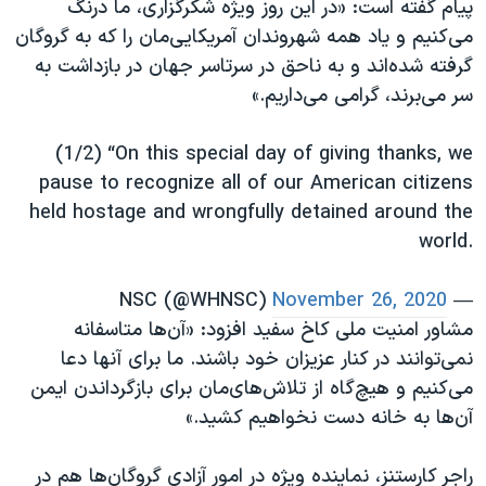
پیام گفته است: «در این روز ویژه شکرگزاری، ما درنگ
اسرائیل در جنگ
می‌کنیم و یاد همه شهروندان آمریکایی‌مان را که به گروگان
نرگس محمدی برنده جایزه نوبل صلح
گرفته شده‌اند و به ناحق در سرتاسر جهان در بازداشت به
همایش محافظه‌کاران آمریکا «سی‌پک»
سر می‌برند، گرامی می‌داریم.»
صفحه‌های ویژه
(1/2) “On this special day of giving thanks, we
سفر پرزیدنت ترامپ به چین
pause to recognize all of our American citizens
held hostage and wrongfully detained around the
world.
November 26, 2020
— NSC (@WHNSC)
مشاور امنیت ملی کاخ سفید افزود: «آن‌ها متاسفانه
نمی‌توانند در کنار عزیزان خود باشند. ما برای آنها دعا
می‌کنیم و هیچ‌گاه از تلاش‌های‌مان برای بازگرداندن ایمن
آن‌ها به خانه دست نخواهیم کشید.»
راجر کارستنز، نماینده ویژه در امور آزادی گروگان‌ها هم در