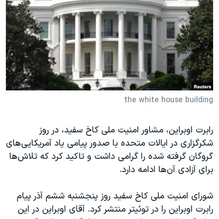
دنبال کنید
مستندها
فرهنگ و زندگی
حقوق شهروندی
انتخابات ریاست جمهوری آمریکا ۲۰۲۴
اقتصادی
حمله جمهوری اسلامی به اسرائیل
رمز مهسا
علم و فناوری
زبانهای مختلف
اسرائیل در جنگ
ورزش زنان در ایران
گالری عکس
اعتراضات زن، زندگی، آزادی
the white house building
آرشیو پخش زنده
مجموعه مستندهای دادخواهی
رابرت اوبراین، مشاور امنیت ملی کاخ سفید، در روز
تریبونال مردمی آبان ۹۸
شکرگزاری در ایالات متحده با صدور پیامی یاد آمریکایی‌های
دادگاه حمید نوری
گروگان گرفته شده را گرامی داشت و تاکید کرد که تلاش‌ها
برای آزادی‌ آن‌ها ادامه دارد.
چهل سال گروگان‌گیری
قانون شفافیت دارائی کادر رهبری ایران
شورای امنیت ملی کاخ سفید روز پنجشنبه ششم آذر پیام
اعتراضات مردمی آبان ۹۸
رابرت اوبراین را در توئیتر منتشر کرد. آقای اوبراین در این