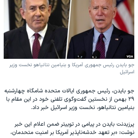
دنبال کنید
مستندها
فرهنگ و زندگی
حقوق شهروندی
انتخابات ریاست جمهوری آمریکا ۲۰۲۴
اقتصادی
حمله جمهوری اسلامی به اسرائیل
رمز مهسا
علم و فناوری
زبانهای مختلف
اسرائیل در جنگ
ورزش زنان در ایران
گالری عکس
اعتراضات زن، زندگی، آزادی
جو بایدن رئیس جمهوری آمریکا و بنیامین نتانیاهو نخست وزیر
اسرائیل
آرشیو پخش زنده
مجموعه مستندهای دادخواهی
تریبونال مردمی آبان ۹۸
جو بایدن، رئیس جمهوری ایالات متحده شامگاه چهارشنبه
دادگاه حمید نوری
۲۹ بهمن از نخستین گفت‌وگوی تلفنی خود در این مقام با
چهل سال گروگان‌گیری
بنیامین نتانیاهو، نخست وزیر اسرائیل خبر داد.
قانون شفافیت دارائی کادر رهبری ایران
پرزیدنت بایدن در پیامی در توییتر ضمن اعلام این خبر
اعتراضات مردمی آبان ۹۸
نوشت: «بر تعهد خدشه‌ناپذیر آمریکا بر امنیت متحدمان،