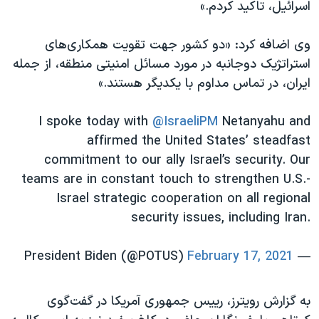
اسرائیل در جنگ
اسرائیل، تاکید کردم.»
نرگس محمدی برنده جایزه نوبل صلح
وی اضافه کرد: «دو کشور جهت تقویت همکاری‌های
همایش محافظه‌کاران آمریکا «سی‌پک»
استراتژیک دوجانبه در مورد مسائل امنیتی منطقه، از جمله
صفحه‌های ویژه
ایران، در تماس مداوم با یکدیگر هستند.»
سفر پرزیدنت ترامپ به چین
I spoke today with
@IsraeliPM
Netanyahu and
affirmed the United States’ steadfast
commitment to our ally Israel’s security. Our
teams are in constant touch to strengthen U.S.-
Israel strategic cooperation on all regional
security issues, including Iran.
February 17, 2021
— President Biden (@POTUS)
به گزارش رویترز، رییس جمهوری آمریکا در گفت‌گوی