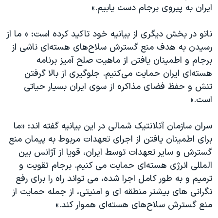
اسرائیل در جنگ
ایران به پیروی برجام دست یابیم.»
نرگس محمدی برنده جایزه نوبل صلح
ناتو در بخش دیگری از بیانیه خود تاکید کرده است: « ما از
همایش محافظه‌کاران آمریکا «سی‌پک»
رسیدن به هدف منع گسترش سلاح‌های هسته‌ای ناشی از
صفحه‌های ویژه
برجام و اطمینان یافتن از ماهیت صلح آمیز برنامه
هسته‌ای ایران حمایت می‌کنیم. جلوگیری از بالا گرفتن
سفر پرزیدنت ترامپ به چین
تنش و حفظ فضای مذاکره از سوی ایران بسیار حیاتی
است.»
سران سازمان آتلانتیک شمالی در این بیانیه گفته اند: «ما
برای اطمینان یافتن از اجرای تعهدات مربوط به پیمان منع
گسترش و سایر تعهدات توسط ایران، قویا از آژانس بین
المللی انرژی هسته‌ای حمایت می کنیم. برجام تقویت و
ترمیم و به طور کامل اجرا شده، می تواند راه را برای رفع
نگرانی های بیشتر منطقه ای و امنیتی، از جمله حمایت از
منع گسترش سلاح‌های هسته‌ای هموار کند.»