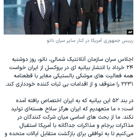
دنبال کنید
مستندها
فرهنگ و زندگی
حقوق شهروندی
انتخابات ریاست جمهوری آمریکا ۲۰۲۴
اقتصادی
حمله جمهوری اسلامی به اسرائیل
رمز مهسا
علم و فناوری
رییس جمهوری آمریکا در کنار سایر سران ناتو
زبانهای مختلف
اسرائیل در جنگ
ورزش زنان در ایران
اجلاس سران سازمان آتلانتیک شمالی، ناتو، روز دوشنبه
گالری عکس
اعتراضات زن، زندگی، آزادی
۲۴ خرداد با انتشار بیانیه ای در بروکسل از ایران خواست
آرشیو پخش زنده
مجموعه مستندهای دادخواهی
همه فعالیت های موشکی بالستیکی مغایر با قطعنامه
۲۲۳۱ را متوقف و از اقدامات بی ثبات کننده خودداری کند.
تریبونال مردمی آبان ۹۸
دادگاه حمید نوری
در بند ۵۲ این بیانیه که به ایران اختصاص یافته آمده
چهل سال گروگان‌گیری
است: « ما متعهدیم که ایران هرگز سلاح هسته‌ای تولید
نکند. ما از بحث های اساسی میان شرکت کنندگان در
قانون شفافیت دارائی کادر رهبری ایران
مذاکرات برجام و مذاکرات جداگانه با آمریکا استقبال
اعتراضات مردمی آبان ۹۸
می‌کنیم تا به توافقی برای بازگشت متقابل ایالات متحده و