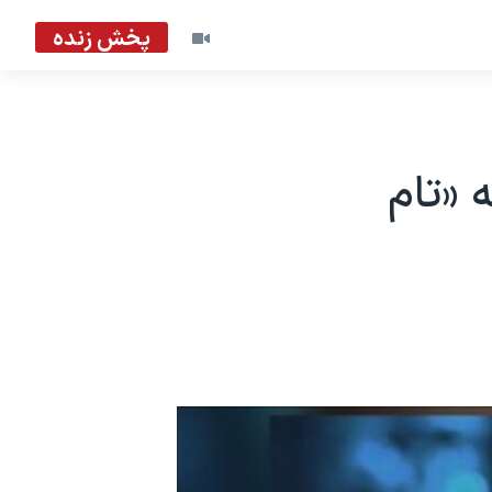
پخش زنده
 «تام