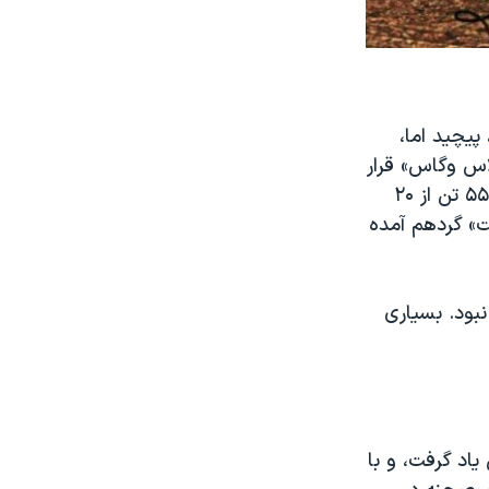
پیچید اما،
لاس وگاس» قرار
گرفت، که ۵۸ تن یا بیشتر در اثر تیراندازی یک تیرانداز جان باختند، و بیش از ۵۵۰ تن از ۲۰
ت» گردهم آمده
نبود. بسیاری
یاد گرفت، و با