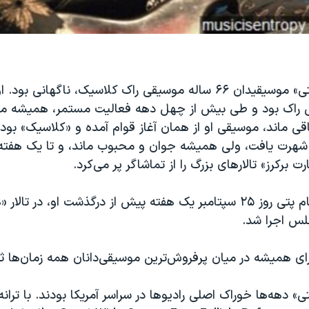
درگذشت «تام پتی» موسیقیدان ۶۶ ساله موسیقی راک کلاسیک، ناگهانی بود
اک بود و طی بیش از چهل دهه فعالیت مستمر، همیشه م
ی ‌ماند، موسیقی او از همان آغاز قوام آمده و «کلاسیک» بود
هرت یافت، ولی همیشه جوان و محبوب ماند، و تا یک هفته
ت برکرز» تالارهای بزرگ را از تماشاگر پر می‌کرد.
آخرین کنسرت تام پتی روز ۲۵ سپتامبر یک هفته پیش از درگذشت او، در تا
لس اجرا شد.
برای همیشه در میان پرفروش‌ترین موسیقی‌دانان همه زمان‌ها 
تی» دهه‌ها خوراک اصلی رادیوها در سراسر آمریکا بودند. با ترانه