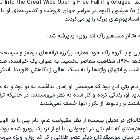
ند
Refugee
و
Free Fallin’
و
Into the Great Wide Open
تا
۴۰ سال، بیش از ۸۰ میلیون آلبوم در سراسر جهان فروخت و کنسرت‌های او 
تادیوم‌های بزرگ را پر می‌کردند.
ایی و با گروه راک خود «هارت برکرز» ترانه‌های پرمغز و سرسخ
به راک ریشه‌ای دهه ۱۹۶۰، شفافیت معاصر بخشید. به عنوان یک خوانند
اشت، و انتهای واژه‌ها را به سبک اهالی زادگاهش فلوریدا ،اندک
ر تام پتی این بود که موسیقی‌ او زمان نداشت. نه نو بود و نه
دید او، زندگی کرده و کار شده به نظر می‌رسیدند، در حالیکه ترا
ندند و رادیوها از تکرار آنها خسته نمی‌شدند.
قاله‌ای در «دیلی بیست» از نظر مقبولیت عام، تام پتی را به ال
نرمندی که تام پتی در نوجوانی، با او از نزدیک روبرو شده بود.
 در میان موسیقدانان دیگر عصر طلائی راک اند رول، ویژه می‌س