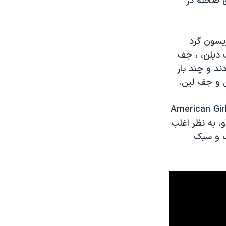
وی صحنه در
یسون گرد
 دیلن، ، جف
ند و چند بار
لن و جف لین.
American Gir
و، به نظر اغلب
 و سبک