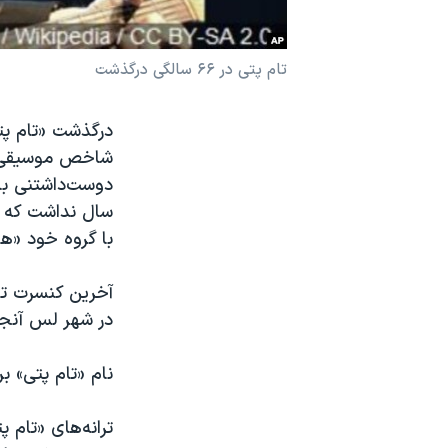
نرگس محمدی برنده جایزه نوبل صلح
همایش محافظه‌کاران آمریکا «سی‌پک»
تام پتی در ۶۶ سالگی درگذشت
صفحه‌های ویژه
سفر پرزیدنت ترامپ به چین
شاخص موسیقی ر
دوست‌داشتنی باق
سال نداشت که ش
با گروه خود «هار
در شهر لس آنج
نام «تام پتی» 
ترانه‌های «تام پ