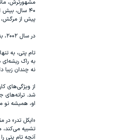
مشهورترش، مان
پیش از مرگش، اس
در سال ۲۰۰۲، به «تالار مشاهیر راک اند رول» پذیرفته شد.
تام پتی، به تنه
نه چندان زیبا د
از ویژگی‌های کا
شد. ترانه‌های ج
او، همیشه نو ما
«ایکل تدر» در م
تشبیه می‌کند، ه
آنچه تام پتی را