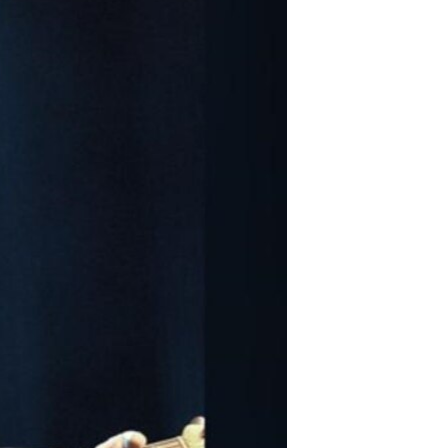
مستندها
فرهنگ و زندگی
حقوق شهروندی
انتخابات ریاست جمهوری آمریکا ۲۰۲۴
اقتصادی
حمله جمهوری اسلامی به اسرائیل
رمز مهسا
علم و فناوری
اسرائیل در جنگ
ورزش زنان در ایران
گالری عکس
اعتراضات زن، زندگی، آزادی
آرشیو پخش زنده
مجموعه مستندهای دادخواهی
تریبونال مردمی آبان ۹۸
دادگاه حمید نوری
چهل سال گروگان‌گیری
قانون شفافیت دارائی کادر رهبری ایران
اعتراضات مردمی آبان ۹۸
اسرائیل در جنگ