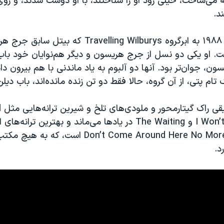
رانه می‌ساخت، خیلی زود او را شناختند، با او دوست شدند، و ر
د.
ه
Travelling Wilburys
که بیتل سابق جرج هر
ست. او یکی دو نسل از جرج هریسون و دیگر هم‌نوایان خود باب
ون، جوان‌تر بود. آنها دو آلبوم به یاد ماندنی با هم بیرون داد
گ تام پتی، از آن گروه، حالا فقط دو تن زنده مانده‌اند،‌ باب دی
قی راک گیتارمحور و ملودی‌های تلخ و شیرین ترانه‌هایی مثل
l
I Won’
و
The Waiting
در یادها می‌ماند و بهترین‌ ترانه‌های ا
Don’t Come Around Here No Mor
است، که به هیچ مکتب
د.