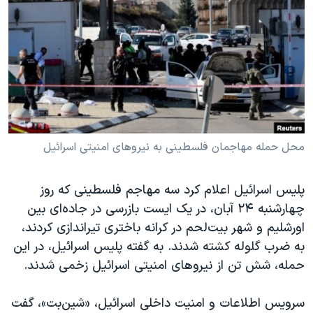
دنبال کنید
مستندها
فرهنگ و زندگی
حقوق شهروندی
انتخابات ریاست جمهوری آمریکا ۲۰۲۴
اقتصادی
حمله جمهوری اسلامی به اسرائیل
رمز مهسا
علم و فناوری
زبانهای مختلف
اسرائیل در جنگ
ورزش زنان در ایران
گالری عکس
اعتراضات زن، زندگی، آزادی
محل حمله مهاجمان فلسطینی به نیروهای امنیتی اسرائیل
آرشیو پخش زنده
مجموعه مستندهای دادخواهی
پلیس اسرائیل اعلام کرد سه مهاجم فلسطینی که روز
تریبونال مردمی آبان ۹۸
چهارشنبه ۲۴ آبان، در یک ایست بازرسی در جاده‌‍‌ای بین
دادگاه حمید نوری
اورشلیم و شهر بیت‌لحم در کرانه باختری تیراندازی کردند،
چهل سال گروگان‌گیری
به ضرب گلوله کشته شدند. به گفته پلیس اسرائیل، در این
حمله، شش تن از نیروهای امنیتی اسرائیل زخمی شدند.
قانون شفافیت دارائی کادر رهبری ایران
اعتراضات مردمی آبان ۹۸
سرویس اطلاعات و امنیت داخلی اسرائیل، «شین‌بت»، گفت