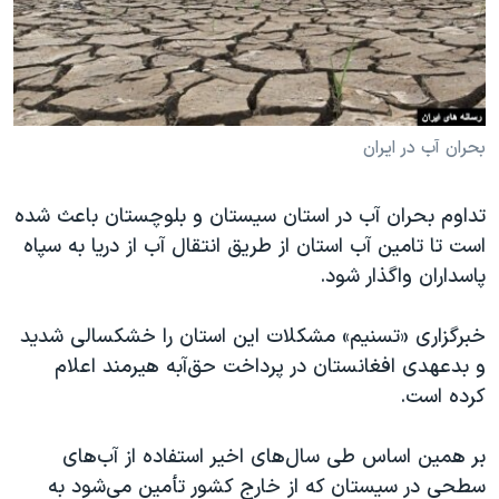
دنبال کنید
مستندها
فرهنگ و زندگی
حقوق شهروندی
انتخابات ریاست جمهوری آمریکا ۲۰۲۴
اقتصادی
حمله جمهوری اسلامی به اسرائیل
رمز مهسا
علم و فناوری
بحران آب در ایران
زبانهای مختلف
اسرائیل در جنگ
ورزش زنان در ایران
تداوم بحران آب در استان سیستان و بلوچستان باعث شده
گالری عکس
اعتراضات زن، زندگی، آزادی
است تا تامین آب استان از طریق انتقال آب از دریا به سپاه
آرشیو پخش زنده
مجموعه مستندهای دادخواهی
پاسداران واگذار شود.
تریبونال مردمی آبان ۹۸
خبرگزاری «تسنیم» مشکلات این استان را خشکسالی شدید
دادگاه حمید نوری
و بدعهدی افغانستان در پرداخت حق‌آبه هیرمند اعلام
چهل سال گروگان‌گیری
کرده است.
قانون شفافیت دارائی کادر رهبری ایران
بر همین اساس طی سال‌های اخیر استفاده از آب‌های
اعتراضات مردمی آبان ۹۸
سطحی در سیستان که از خارج کشور تأمین می‌شود به