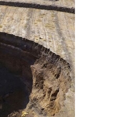
مستندها
فرهنگ و زندگی
حقوق شهروندی
انتخابات ریاست جمهوری آمریکا ۲۰۲۴
اقتصادی
حمله جمهوری اسلامی به اسرائیل
رمز مهسا
علم و فناوری
اسرائیل در جنگ
ورزش زنان در ایران
گالری عکس
اعتراضات زن، زندگی، آزادی
آرشیو پخش زنده
مجموعه مستندهای دادخواهی
تریبونال مردمی آبان ۹۸
دادگاه حمید نوری
چهل سال گروگان‌گیری
قانون شفافیت دارائی کادر رهبری ایران
اعتراضات مردمی آبان ۹۸
اسرائیل در جنگ