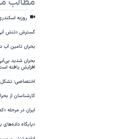
مطالب مر
روزبه اسکندری
گسترش «تنش آبی» در ایران؛ بیش از
بحران تامین آب در
بحران شدید بی‌آب
افزایش یافته است
اختصاصی؛ تشکل‌ها
کارشناسان از بحران آب م
ایران در مرحله «کمیابی» منابع
«پایگاه داده‌های باز ایران»: ۹۷درصد از مساحت ای
ادامه تنش بر سر ه