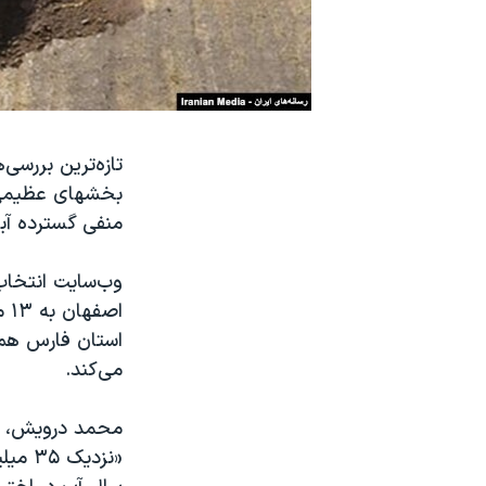
نرگس محمدی برنده جایزه نوبل صلح
همایش محافظه‌کاران آمریکا «سی‌پک»
صفحه‌های ویژه
سفر پرزیدنت ترامپ به چین
تازه‌ترین بررسی
بخشهای عظیمی از
منفی گسترده آبه
وب‌سایت انتخاب 
می‌کند.
محمد درویش، فع
«نزدی