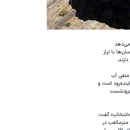
می‌دهد
‌ها با تراز
ارند.
 منفی آب
۲۰ رودخانه به اندازه زاینده‌رود است و
فی آب، سالیانه ۵۴ سانتی‌متر فرونشست
انتخاب» گفت:
زار مترمکعب در