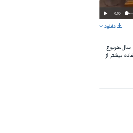
0:00
دانلود
اشتراک
ه سال،هرنوع
اده بیشتر از
عرض
px