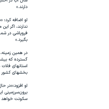
سال آب در اختیا
دارند.»
او اضافه کرد: «
ندارند، اگر این 
فروپاشی در شمال
بگیرد.»
در همین زمینه،
گسترده که بیشتر
استانهای فلات 
بخشهای کشور دا
او افزود:«در ح
برون‌سرزمینی ای
سکونت خواهد ش